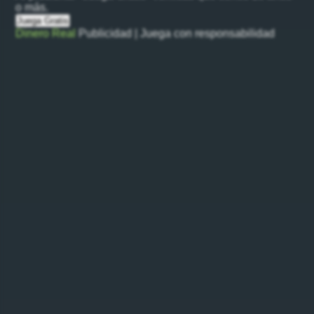
o más.
Juega Gratis
Dinero Real
Publicidad | Juega con responsabilidad