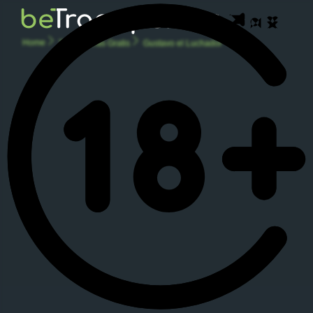
Home
Tragaperras Gratis
Gustavo el Luchador