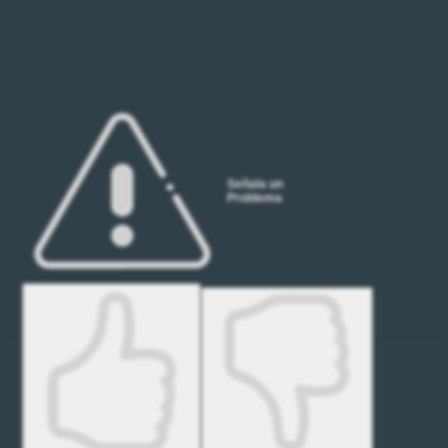
Señala un
Problema