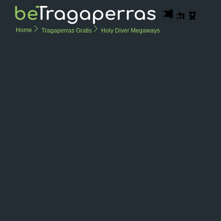
Home
Tragaperras Gratis
Holy Diver Megaways