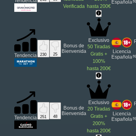
Tendencia
r
Española
hasta
200€
Verificada
Exclusivo
Bonus de
50
Tiradas
Bienvenida
Licencia
Gratis
+
25
230
Tendencia
r
Española
100%
hasta
200€
Exclusivo
Bonus de
20
Tiradas
Bienvenida
Licencia
Gratis
+
48
251
Tendencia
r
Española
200%
hasta
200€