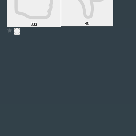
40
833