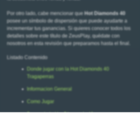
Por otro lado, cabe mencionar que
Hot Diamonds 40
posee un símbolo de dispersión que puede ayudarte a
incrementar tus ganancias. Si quieres conocer todos los
detalles sobre este título de ZeusPlay, quédate con
nosotros en esta revisión que preparamos hasta el final.
Listado Contenido
Donde jugar con la Hot Diamonds 40
Tragaperras
Informacion General
Como Jugar
Bonos de la Hot Diamonds 40
Tragaperras
Preguntas Frequentes