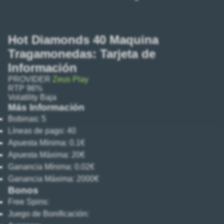
Hot Diamonds 40 Maquina
Tragamonedas: Tarjeta de
Información
PROVIDER
Zeus Play
RTP
96%
Volatility
Baja
Más Información
Bobinas:
5
Líneas de pago:
40
Apuesta Mínima:
0.1€
Apuesta Máxima:
20€
Ganancia Mínima:
0.02€
Ganancia Máxima:
2000€
Bonos
Free Spins:
Juego de Bonificación: