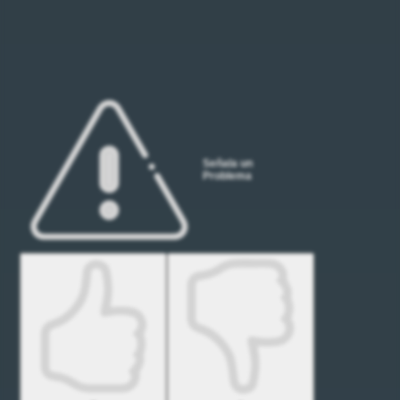
Señala un
Problema