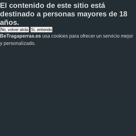
El contenido de este sitio está
destinado a personas
mayores de 18
años
.
No, volver atrás
Si, entiendo
BeTragaperras.es
usa cookies para ofrecer un servicio mejor
y personalizado.