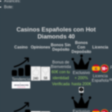
Avances:
Bote:
Casinos Españoles con Hot
Diamonds 40
Bonos
Bonos Sin
Casino
Opiniones
Con
Licencia
Depósito
Depoósito
Bonus de
Bienvenida
60€
con tu
Exclusivo
Licencia
+
200%
identidad
58
240
Tendencia
r
Española
hasta
200€
Verificada
Exclusivo