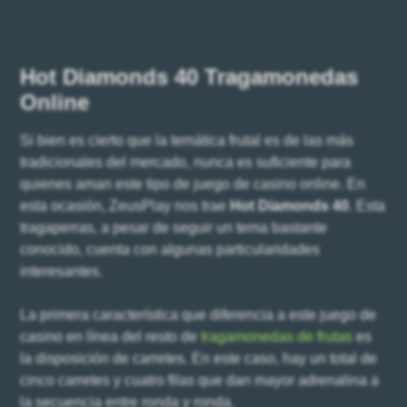
Hot Diamonds 40 Tragamonedas
Online
Si bien es cierto que la temática frutal es de las más
tradicionales del mercado, nunca es suficiente para
quienes aman este tipo de juego de casino online. En
esta ocasión, ZeusPlay nos trae
Hot Diamonds 40
. Esta
tragaperras, a pesar de seguir un tema bastante
conocido, cuenta con algunas particularidades
interesantes.
La primera característica que diferencia a este juego de
casino en línea del resto de
tragamonedas de frutas
es
la disposición de carretes. En este caso, hay un total de
cinco carretes y cuatro filas que dan mayor adrenalina a
la secuencia entre ronda y ronda.