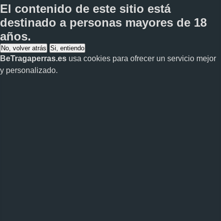
El contenido de este sitio está
destinado a personas
mayores de 18
años
.
No, volver atrás
Si, entiendo
BeTragaperras.es
usa cookies para ofrecer un servicio mejor
y personalizado.