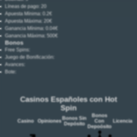
Líneas de pago:
20
Apuesta Mínima:
0.2€
Apuesta Máxima:
20€
Ganancia Mínima:
0.04€
Ganancia Máxima:
500€
Bonos
Free Spins:
Juego de Bonificación:
Avances:
Bote:
Casinos Españoles con Hot
Spin
Bonos
Bonos Sin
Casino
Opiniones
Con
Licencia
Depósito
Depoósito