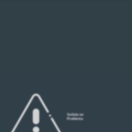
Señala un
Problema