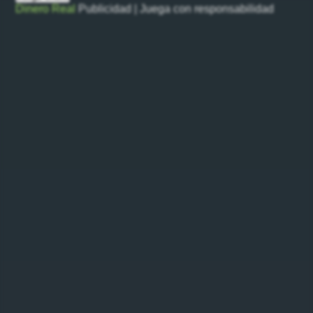
Dinero Real
Publicidad | Juega con responsabilidad