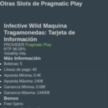
Otras Slots de Pragmatic Play
Infective Wild Maquina
Tragamonedas: Tarjeta de
Información
PROVIDER
Pragmatic Play
RTP
96.09%
Volatility
Alta
Más Información
Bobinas:
5
Líneas de pago:
40
Apuesta Mínima:
0.4€
Apuesta Máxima:
240€
Ganancia Mínima:
0.08€
Ganancia Máxima:
14400€
Bonos
Free Spins: