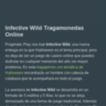
Infective Wild Tragamonedas
Online
Pragmatic Play nos trae
Infective Wild
, una nueva
entrega en la que Halloween es el tema principal, pero
no deja de ser un juego de casino online que puedes
disfrutar en cualquier momento del año sin mayor
problema. En esta
tragaperras con temática de
Halloween
encontrarás un hombre con cabeza de
calabaza que te acompañará en todo el juego.
La aventura de
Infective Wild
se desarrolla en un
formato de 5 rodillos y 5 filas, lo que no se aleja
demasiado de una forma de juego tradicional. Además