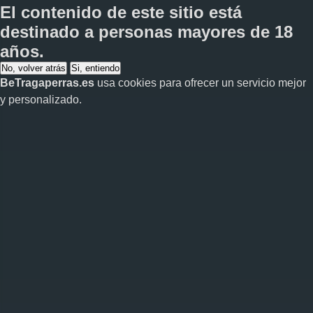
El contenido de este sitio está
destinado a personas
mayores de 18
años
.
No, volver atrás
Si, entiendo
BeTragaperras.es
usa cookies para ofrecer un servicio mejor
y personalizado.