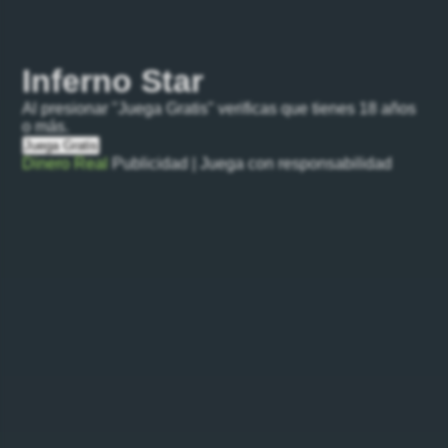
Inferno Star
Al presionar "Juega Gratis" verificas que tienes 18 años
o más.
Juega Gratis
Dinero Real
Publicidad | Juega con responsabilidad