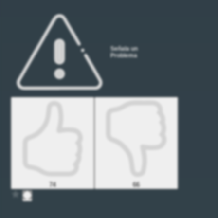
Señala un
Problema
74
66