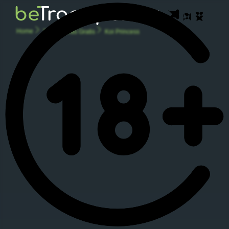
Home
Tragaperras Gratis
Koi Princess