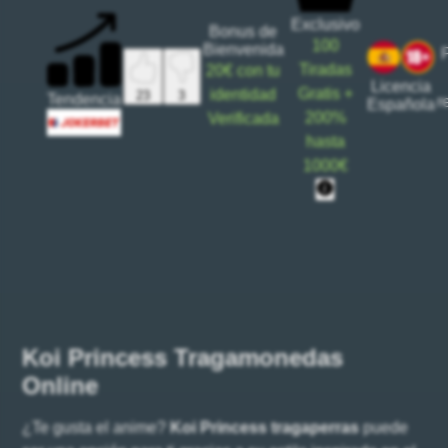
Exclusivo
Bonus de
100
Bienvenida
Tiradas
20€
con tu
Licencia
Gratis
+
identidad
3
23
Tendencia
r
Española
200%
Verificada
hasta
1000€
Koi Princess Tragamonedas
Online
¿Te gusta el anime?
Koi Princess tragaperras
puede