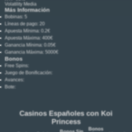
Volatility
Media
Más Información
Bobinas:
5
Líneas de pago:
20
Apuesta Mínima:
0.2€
Apuesta Máxima:
400€
Ganancia Mínima:
0.05€
Ganancia Máxima:
5000€
Bonos
Free Spins:
Juego de Bonificación:
Avances:
Bote:
Casinos Españoles con Koi
Princess
Bonos
Bonos Sin