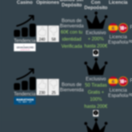
Casino
Opiniones
Con
Licencia
Depósito
Depoósito
Bonus de
Bienvenida
60€
con tu
Exclusivo
Licencia
+
200%
identidad
58
240
Tendencia
r
Española
hasta
200€
Verificada
Exclusivo
Bonus de
50
Tiradas
Bienvenida
Licencia
Gratis
+
25
230
Tendencia
r
Española
100%
hasta
200€