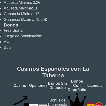
Apuesta Mínima:
0.2€
Apuesta Máxima:
1€
Ganancia Mínima:
1€
Ganancia Máxima:
1000€
Bonos
Free Spins:
Juego de Bonificación:
Avances:
Bote:
Casinos Españoles con La
Taberna
Bonos
Bonos Sin
Casino
Opiniones
Con
Licencia
Depósito
Depoósito
Bonus de
Bienvenida