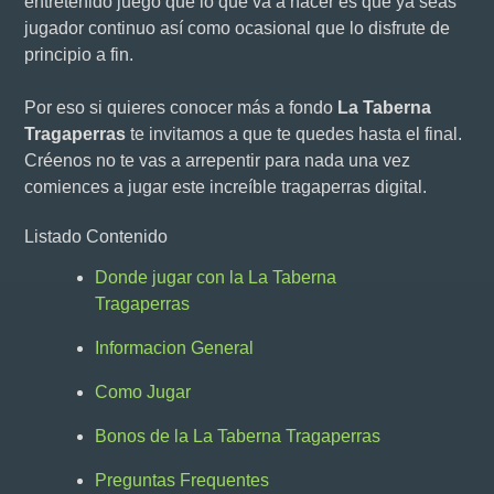
entretenido juego que lo que va a hacer es que ya seas
jugador continuo así como ocasional que lo disfrute de
principio a fin.
Por eso si quieres conocer más a fondo
La Taberna
Tragaperras
te invitamos a que te quedes hasta el final.
Créenos no te vas a arrepentir para nada una vez
comiences a jugar este increíble tragaperras digital.
Listado Contenido
Donde jugar con la La Taberna
Tragaperras
Informacion General
Como Jugar
Bonos de la La Taberna Tragaperras
Preguntas Frequentes