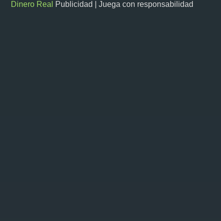
Dinero Real
Publicidad | Juega con responsabilidad