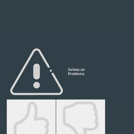
Señala un
Problema