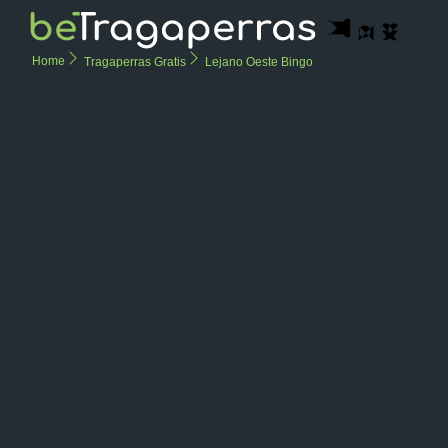
Home
Tragaperras Gratis
Lejano Oeste Bingo