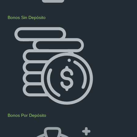
Bonos Sin Depósito
Bonos Por Depósito