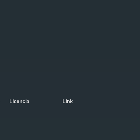
o
Licencia
Link