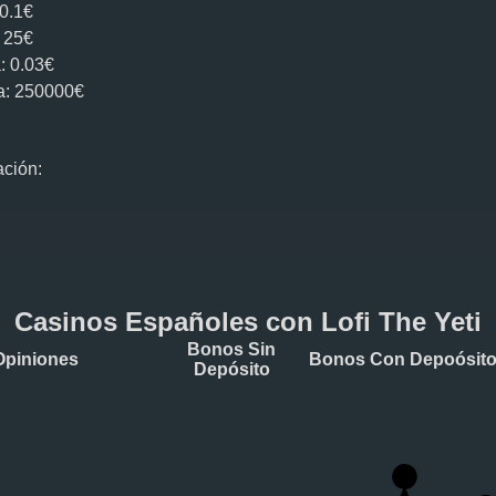
0.1€
25€
:
0.03€
a:
250000€
ación:
Casinos Españoles con Lofi The Yeti
Bonos Sin
Opiniones
Bonos Con Depoósit
Depósito