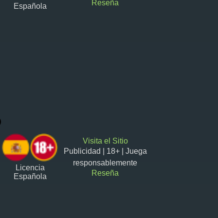
Reseña
Española
Visita el Sitio
Publicidad | 18+ | Juega
responsablemente
Licencia
Reseña
Española