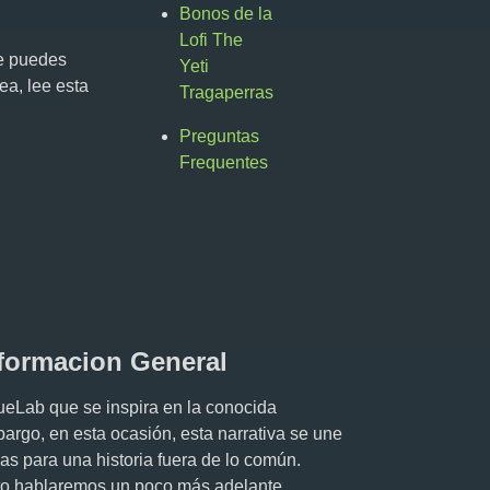
Bonos de la
Lofi The
ue puedes
Yeti
ea, lee esta
Tragaperras
Preguntas
Frequentes
nformacion General
eLab que se inspira en la conocida
argo, en esta ocasión, esta narrativa se une
s para una historia fuera de lo común.
esto hablaremos un poco más adelante.