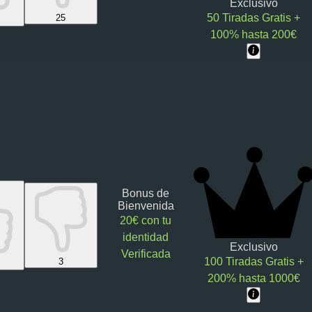
Exclusivo
50
Tiradas Gratis
+
25
100%
hasta
200€
Bonus de
Bienvenida
20€
con tu
identidad
Exclusivo
Verificada
100
Tiradas Gratis
+
3
200%
hasta
1000€