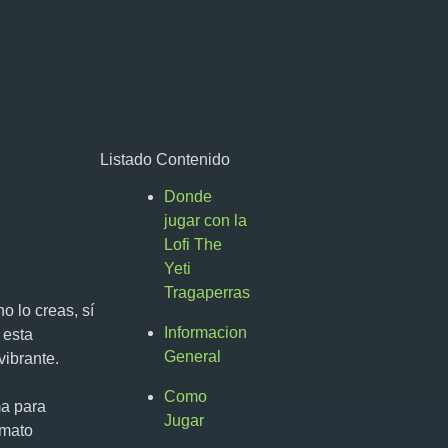
Listado Contenido
Donde
jugar con la
Lofi The
Yeti
Tragaperras
 lo creas, sí
Informacion
 esta
General
vibrante.
Como
ma para
Jugar
rmato