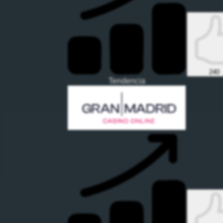
240
Tendencia