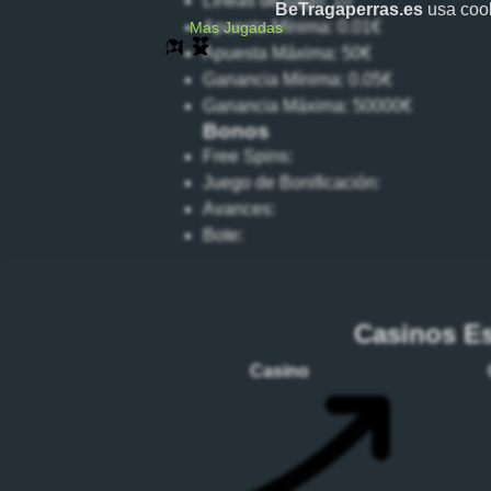
Líneas de pago:
10
BeTragaperras.es
usa cook
Apuesta Mínima:
0.01€
Mas Jugadas
Apuesta Máxima:
50€
Ganancia Mínima:
0.05€
Ganancia Máxima:
50000€
Bonos
Free Spins:
Juego de Bonificación:
Avances:
Bote:
Casinos Es
Casino