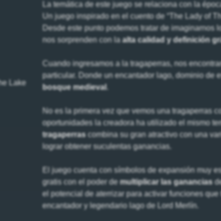
La temática de este juego se relaciona con la épo
Un juego inspirado en el cuento de “The Lady of T
Desde este punto podemos tratar de imaginarnos l
nos sorprenden con la
alta calidad y definición gr
Cuando ingresamos a la tragaperras, nos encontram
particular. Donde un encantador lago, dominio de
bosque medieval
.
No es la primera vez que vemos una tragaperras co
oportunidades la creadora ha utilizado el mismo t
tragaperras
combina su gran atractivo con una var
lograr obtener suculentas ganancias.
El juego cuenta con símbolos de expansión muy es
gratis con el poder de
multiplicar las ganancias
de
el potencial de aterrizar para activar funciones qu
encantador y legendario lago de Lord Merlín.