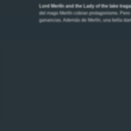
Lord Merlín and the Lady of the lake
trag
del mago Merlín cobran protagonismo. Pero n
ganancias. Además de Merlín, una bella dam