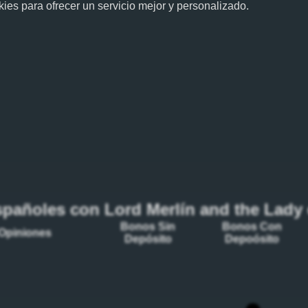
ies para ofrecer un servicio mejor y personalizado.
pañoles con Lord Merlín and the Lady 
Bonos Sin
Bonos Con
Opiniones
Depósito
Depoósito