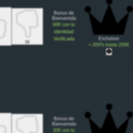
Bonus de
Bienvenida
60€
con tu
identidad
Exclusivo
Verificada
58
+
200%
hasta
200€
Bonus de
Bienvenida
30€
con tu