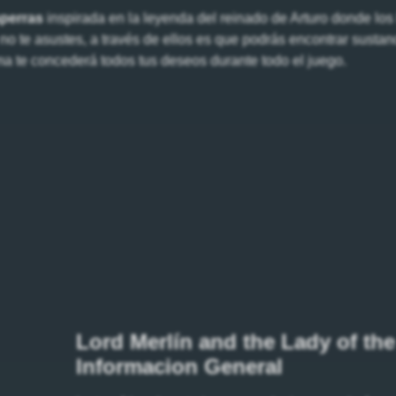
aperras
inspirada en la leyenda del reinado de Arturo donde lo
o te asustes, a través de ellos es que podrás encontrar sustan
a te concederá todos tus deseos durante todo el juego.
Lord Merlín and the Lady of t
Informacion General