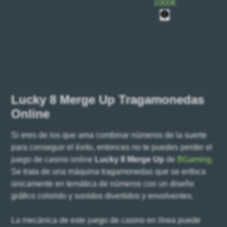
1000€
Lucky 8 Merge Up Tragamonedas
Online
Si eres de los que ama combinar números de la suerte
para conseguir el éxito, entonces no te puedes perder el
juego de casino online
Lucky 8 Merge Up
de
BGaming
.
Se trata de una máquina tragamonedas que se enfoca
únicamente en temática de números con un diseño
gráfico colorido y sonidos divertidos y envolventes.
La mecánica de este juego de casino en línea puede