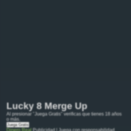
Lucky 8 Merge Up
Al presionar "Juega Gratis" verificas que tienes 18 años
o más.
Juega Gratis
Dinero Real
Publicidad | Juega con responsabilidad