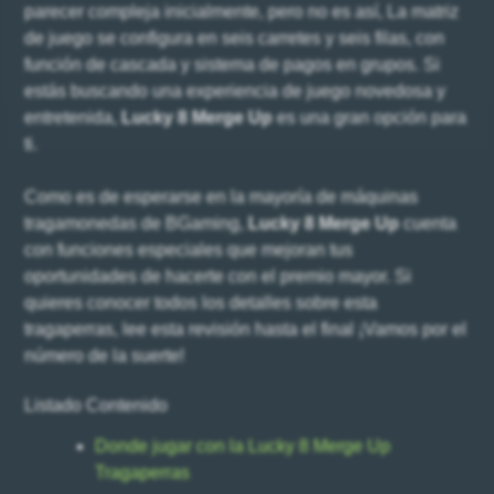
parecer compleja inicialmente, pero no es así, La matriz
de juego se configura en seis carretes y seis filas, con
función de cascada y sistema de pagos en grupos. Si
estás buscando una experiencia de juego novedosa y
entretenida,
Lucky 8 Merge Up
es una gran opción para
ti.
Como es de esperarse en la mayoría de máquinas
tragamonedas de BGaming,
Lucky 8 Merge Up
cuenta
con funciones especiales que mejoran tus
oportunidades de hacerte con el premio mayor. Si
quieres conocer todos los detalles sobre esta
tragaperras, lee esta revisión hasta el final ¡Vamos por el
número de la suerte!
Listado Contenido
Donde jugar con la Lucky 8 Merge Up
Tragaperras