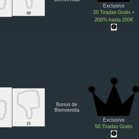
Exclusivo
20
Tiradas Gratis
+
48
200%
hasta
200€
Bonus de
Bienvenida
Exclusivo
15
50
Tiradas Gratis