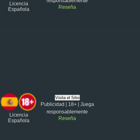
responsablemente
Licencia
Reseña
Española
Visita el Sitio
Publicidad | 18+ | Juega
responsablemente
Licencia
Reseña
Española