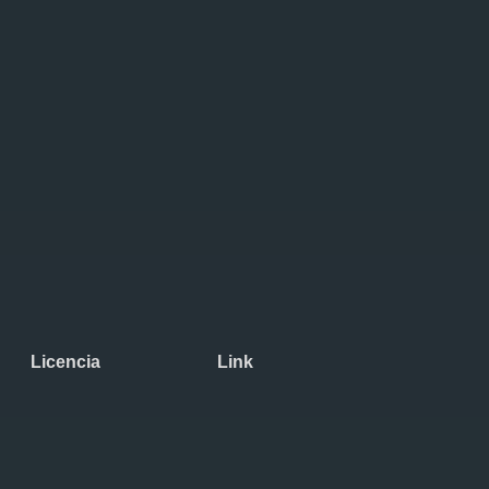
Licencia
Link