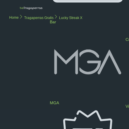
Home
Tragaperras Gratis
Lucky Streak X
Bar
C
MGA
V