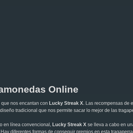
gamonedas Online
a
que nos encantan con
Lucky Streak X
. Las recompensas de 
seño tradicional que nos permite sacar lo mejor de las tragape
o en línea convencional,
Lucky Streak X
se lleva a cabo en un
es. Hay diferentes formas de conseguir premios en esta tragaperr