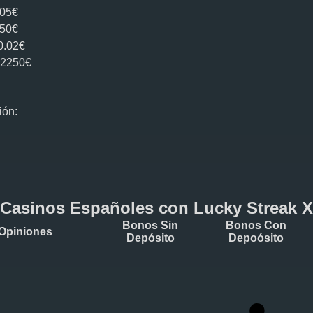
.05€
50€
0.02€
2250€
ión:
Casinos Españoles con Lucky Streak X
Bonos Sin
Bonos Con
Opiniones
Depósito
Depoósito