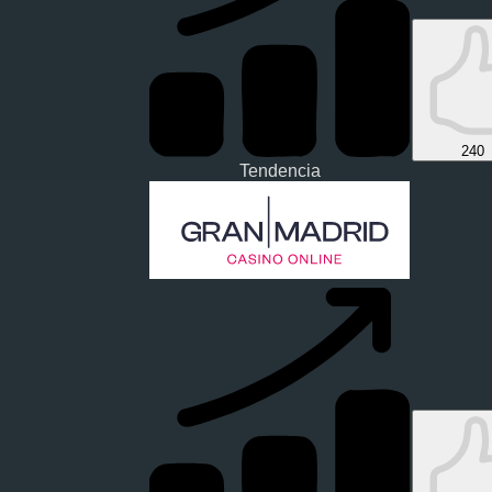
240
Tendencia