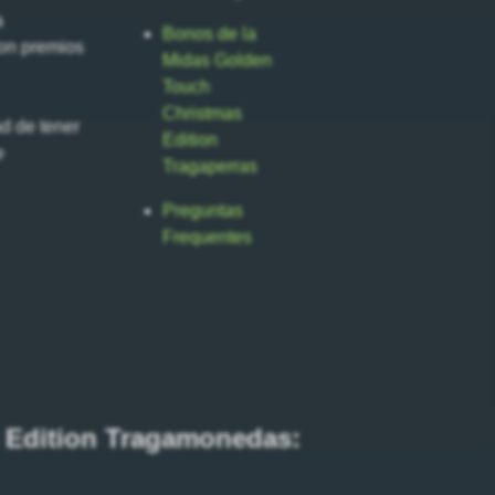
a
Bonos de la
con premios
Midas Golden
Touch
Christmas
d de tener
Edition
e
Tragaperras
Preguntas
Frequentes
 Edition Tragamonedas: