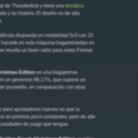
nal de Thunderkick y tiene una
temática
a y su historia. El diseño es de alta
a.
adrícula dispuesta en modalidad 5x3 con 15
s hacerte en esta máquina tragamonedas es
ue resulta un buen valor para estas Fiestas
ristmas Edition
es una tragaperras
 en un generoso 96,17%, que supone un
 del promedio, en comparación con otras
le para apostadores nuevos es que la
duce en premios poco constantes, pero de alto
cesidades de juego que tengas.