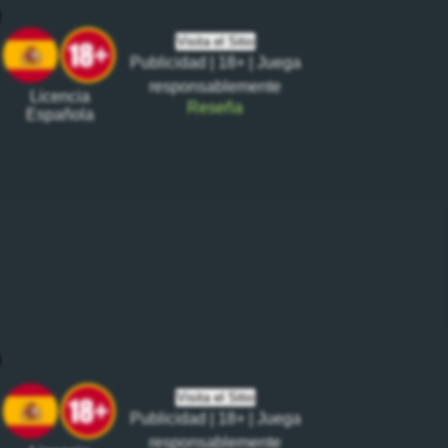
Visita el Sitio
Publicidad | 18+ | Juega
responsablemente
Licencia
Reseña
Española
Visita el Sitio
Publicidad | 18+ | Juega
responsablemente