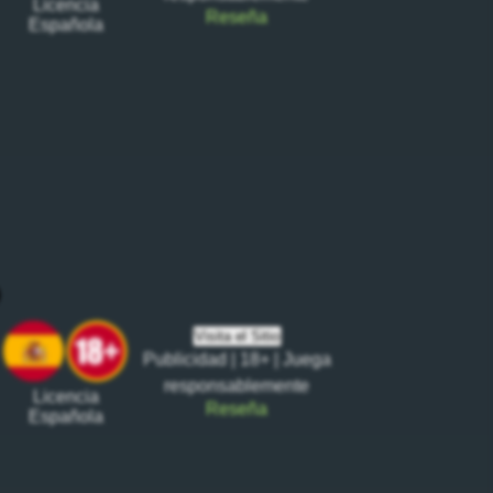
Licencia
Reseña
Española
Visita el Sitio
Publicidad | 18+ | Juega
responsablemente
Licencia
Reseña
Española