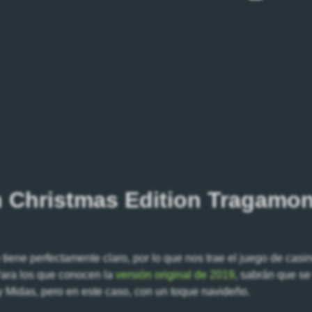
 Christmas Edition Tragamo
iene perfectamente claro, por lo que nos trae el juego de casi
Para los que conocen la
versión original de 2019
, sabrán que se
y Midas, pero en este caso, con un toque navideño.