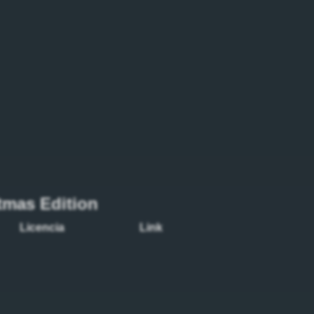
tmas Edition
Licencia
Link