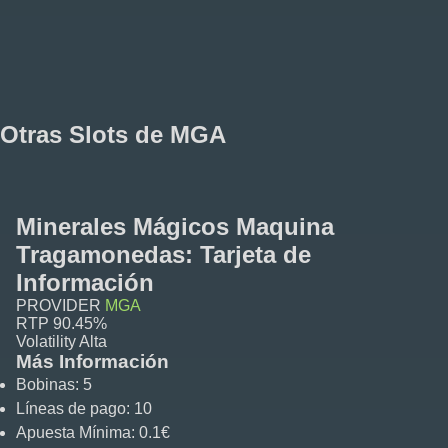
Otras Slots de MGA
Minerales Mágicos Maquina
Tragamonedas: Tarjeta de
Información
PROVIDER
MGA
RTP
90.45%
Volatility
Alta
Más Información
Bobinas:
5
Líneas de pago:
10
Apuesta Mínima:
0.1€