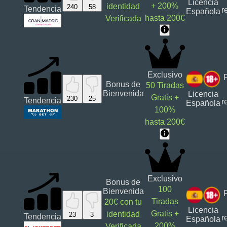
Licencia
+
200%
identidad
58
240
Tendencia
r
Española
hasta
200€
Verificada
Exclusivo
Bonus de
50
Tiradas
Bienvenida
Licencia
Gratis
+
25
230
Tendencia
r
Española
100%
hasta
200€
Exclusivo
Bonus de
100
Bienvenida
Tiradas
20€
con tu
Licencia
Gratis
+
identidad
3
23
Tendencia
r
Española
200%
Verificada