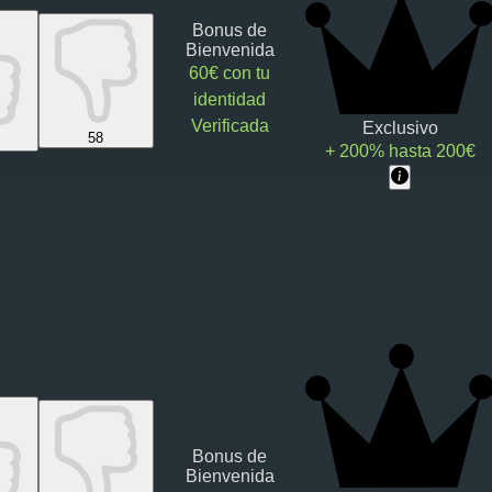
Bonus de
Bienvenida
60€
con tu
identidad
Verificada
Exclusivo
58
+
200%
hasta
200€
Bonus de
Bienvenida