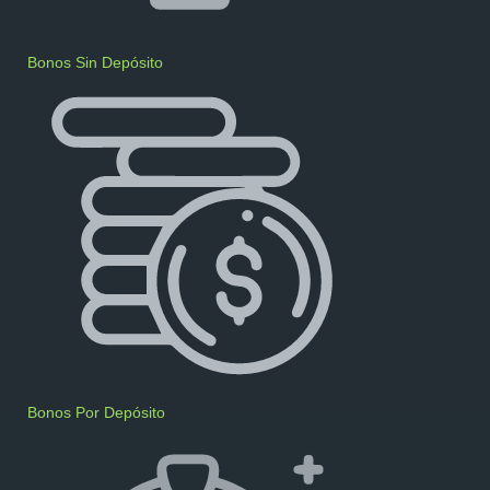
Bonos Sin Depósito
Bonos Por Depósito