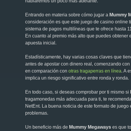
hablaremos un poco más adelante.
Entrando en materia sobre cómo jugar a
Mummy M
consideración es que este juego de casino online t
sistema de pagos multilíneas que te ofrece hasta
En cuanto al premio más alto que puedes obtener e
apuesta inicial.
Estadísticamente, hay varias cosas claves que tie
antes de apostar con dinero real, comenzando co
en comparación con
otras tragaperras en línea
. A 
implica un riesgo significativo entre ronda y ronda.
En todo caso, si deseas comprobar por ti mismo si
tragamonedas más adecuada para ti, te recomendam
NetEnt. La buena noticia de este formato de juego 
problemas.
Un beneficio más de
Mummy Megaways
es que to