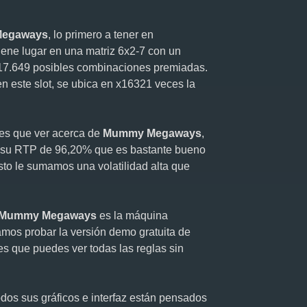
egaways
, lo primero a tener en
iene lugar en una matriz 6x2-7 con un
 117.649 posibles combinaciones premiadas.
n este slot, se ubica en x16321 veces la
nes que ver acerca de
Mummy Megaways
,
n su RTP de 96,20% que es bastante bueno
esto le sumamos una volatilidad alta que
Mummy Megaways
es la máquina
os probar la versión demo gratuita de
es que puedes ver todas las reglas sin
dos sus gráficos e interfaz están pensados