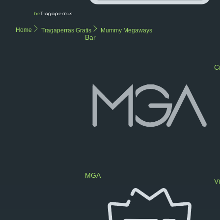
Home
Tragaperras Gratis
Mummy Megaways
Bar
C
MGA
V