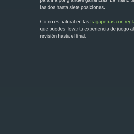
para ir a por grandes ganancias. La matriz p
las dos hasta siete posiciones.
Como es natural en las
tragaperras con re
que puedes llevar tu experiencia de juego al s
revisión hasta el final.