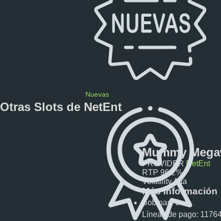
Nuevas
Otras Slots de NetEnt
Mummy Megawa
PROVIDER
NetEnt
RTP
96.2%
Volatility
Alta
Más Información
Bobinas:
6
Líneas de pago:
1176