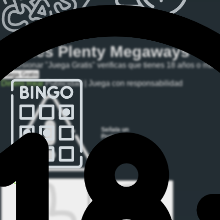
Casino Dinero Real
Pirates Plenty Megaways
Al presionar "Juega Gratis" verificas que tienes 18 años o más.
rash
Juega Gratis
Dinero Real
Publicidad | Juega con responsabilidad
Señala un
Problema
ideo Bingo