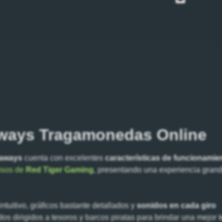
aways Tragamonedas Online
gaways
cuenta con excelentes
características de funcionamie
osos de
Red Tiger Gaming
, presentando una experiencia gran
tuitivo, gráficos bastante detallados y
sonidos en cada giro
dos dirigidos a tesoros y barcos piratas para brindar una mejor 