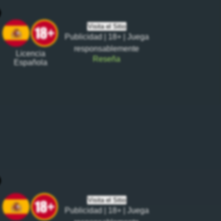
Visita el Sitio
Publicidad | 18+ | Juega
responsablemente
Licencia
Reseña
Española
Visita el Sitio
Publicidad | 18+ | Juega