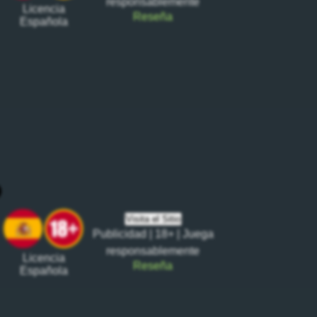
responsablemente
Licencia
Reseña
Española
Visita el Sitio
Publicidad | 18+ | Juega
responsablemente
Licencia
Reseña
Española