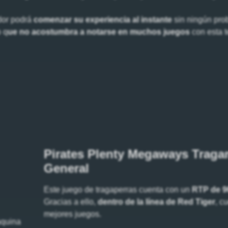
ador podrá
comenzar su experiencia al instante
sin ningún pro
o q
ue no acostumbra a notarse en muchos juegos
con esta 
Pirates Plenty Megaways Trag
General
Este juego de tragaperras cuenta con un
RTP de 9
Gracias a ello,
dentro de la línea de Red Tiger
, c
mejores juegos.