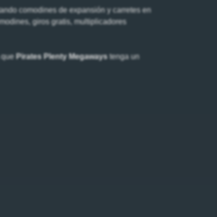
tando comodines de expansión y carretes en
odines, giros gratis, multiplicadores
a que
Pirates Plenty Megaways
tenga un