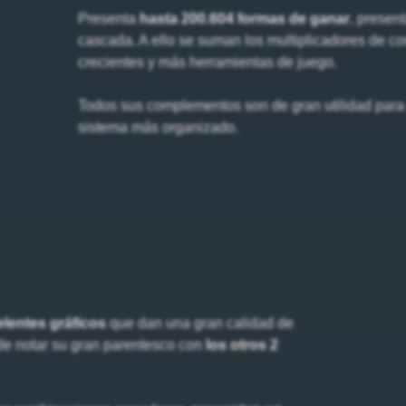
Presenta
hasta 200.604 formas de ganar
, presen
cascada. A ello se suman los multiplicadores de com
crecientes y más herramientas de juego.
Todos sus complementos son de gran utilidad par
sistema más organizado.
elentes gráficos
que dan una gran calidad de
ede notar su gran parentesco con
los otros 2