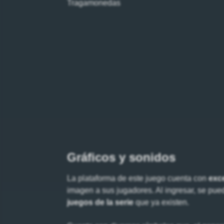
Gráficos y sonidos
La plataforma de este juego cuenta con
exc
imagen a sus jugadores. Al ingresar, se pu
juegos de la serie
que ya existen.