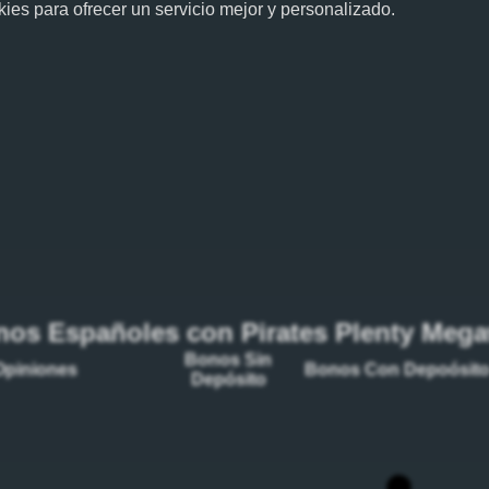
ies para ofrecer un servicio mejor y personalizado.
nos Españoles con Pirates Plenty Meg
Bonos Sin
Opiniones
Bonos Con Depoósit
Depósito