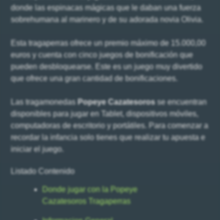
donde las espinacas mágicas que le daban una fuerza
sobrehumana al marinero y de su adorada novia Olivia.
Esta tragaperras ofrece un premio máximo de 15.000,00
euros y cuenta con cinco juegos de bonificación que
pueden desbloquearse. Este es un juego muy divertido
que ofrece una gran cantidad de bonificaciones.
Las tragamonedas
Popeye Cazatesoros
se encuentran
disponibles para jugar en Tablet, dispositivos móviles,
computadoras de escritorio y portátiles. Para comenzar a
recordar la infancia solo tienes que realizar tu apuesta e
iniciar el juego.
Listado Contenido
Donde jugar con la Popeye
Cazatesoros Tragaperras