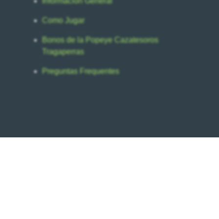
Informacion General
Como Jugar
Bonos de la Popeye Cazatesoros
Tragaperras
Preguntas Frequentes
Popeye Cazatesoros
Tragamonedas: Informacion
General