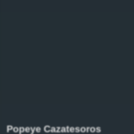
Popeye Cazatesoros