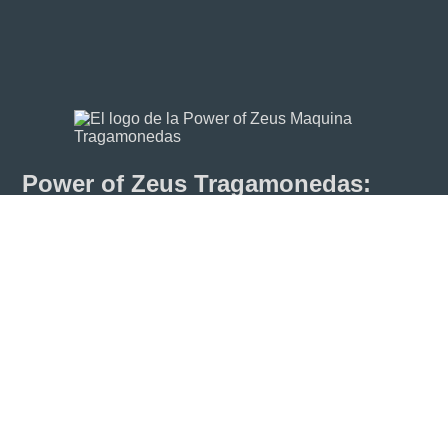
Power of Zeus Tragamonedas:
Informacion General
Power of Zeus
es un juego de casino online creado por
Mancala Gaming
con un estilo claramente enfocado en
la mitología y los dioses, teniendo como personaje
principal al dios Zeus. Si bien no se trata de un tema
novedoso, merece destacar el trabajo gráfico del
desarrollador, pero de esto hablaremos más adelante en
esta revisión.
Entrando en materia de cómo jugar a
Power of Zeus
, lo