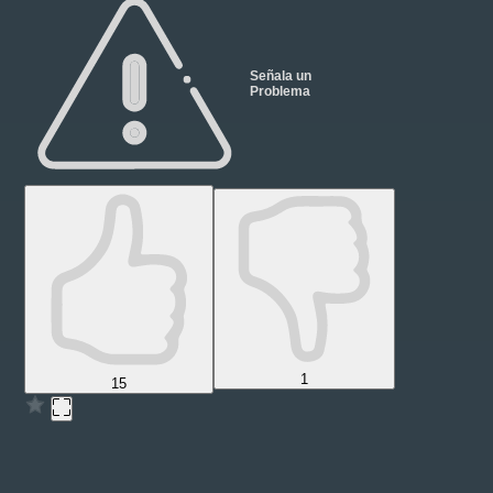
Señala un
Problema
1
15