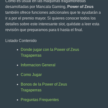
Como es usual en las máquinas tragamonedas
desarrolladas por Mancala Gaming,
Power of Zeus
también ofrece funciones adicionales que te ayudarán a
ir a por el premio mayor. Si quieres conocer todos los
detalles sobre este interesante slot, quédate a leer esta
revisión que preparamos para ti hasta el final.
Listado Contenido
Donde jugar con la Power of Zeus
Tragaperras
Informacion General
Como Jugar
Bonos de la Power of Zeus
Tragaperras
Preguntas Frequentes