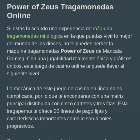
Power of Zeus Tragamonedas
Online
Si estás buscando una experiencia de
máquina
tragamonedas mitológica
en la que puedas vivir lo mejor
del mundo de los dioses, no te puedes perder la
máquina tragamonedas
Power of Zeus
de Mancala
Gaming. Con una jugabilidad realmente épica y gráficos
únicos, este juego de casino online te puede llevar al
siguiente nivel.
La mecánica de este juego de casino en línea no es
complicada, por lo que te encontrarás con una matriz
principal distribuida con cinco carretes y tres filas. Esta
tragaperras te ofrece 20 líneas de pago fijas y
características importantes como lo son 4 botes
progresivos.