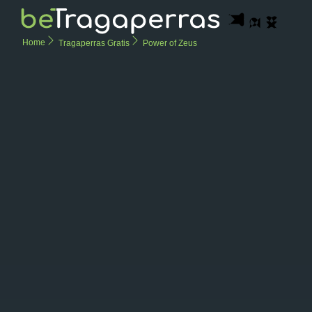
Home
Tragaperras Gratis
Power of Zeus