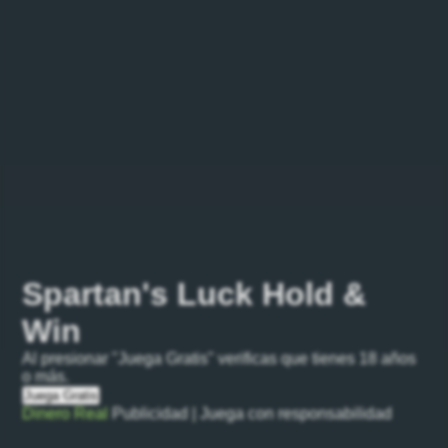
Spartan's Luck Hold &
Win
Al presionar "Juega Gratis" verificas que tienes 18 años
o más.
Juega Gratis
Dinero Real
Publicidad | Juega con responsabilidad