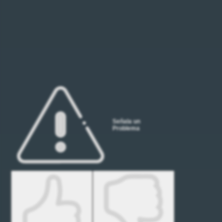
Señala un
Problema