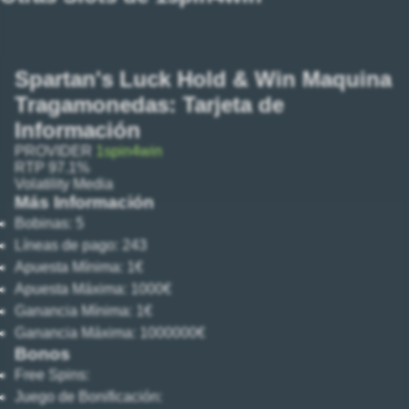
Spartan's Luck Hold & Win Maquina
Tragamonedas: Tarjeta de
Información
PROVIDER
1spin4win
RTP
97.1%
Volatility
Media
Más Información
Bobinas:
5
Líneas de pago:
243
Apuesta Mínima:
1€
Apuesta Máxima:
1000€
Ganancia Mínima:
1€
Ganancia Máxima:
1000000€
Bonos
Free Spins:
Juego de Bonificación: