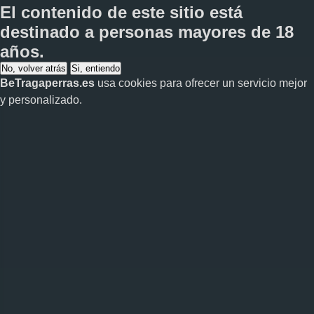
El contenido de este sitio está
destinado a personas
mayores de 18
años
.
No, volver atrás
Si, entiendo
BeTragaperras.es
usa cookies para ofrecer un servicio mejor
y personalizado.