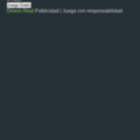
Juega Gratis
Dinero Real
Publicidad | Juega con responsabilidad