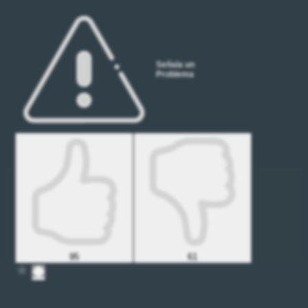
Señala un
Problema
95
61