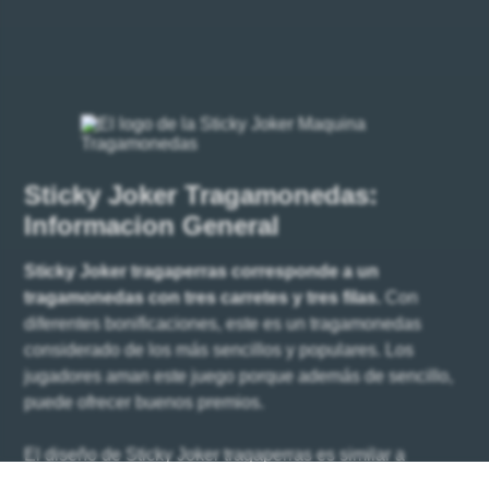
Sticky Joker Tragamonedas:
Informacion General
Sticky Joker tragaperras corresponde a un
tragamonedas con tres carretes y tres filas.
Con
diferentes bonificaciones, este es un tragamonedas
considerado de los más sencillos y populares. Los
jugadores aman este juego porque además de sencillo,
puede ofrecer buenos premios.
El diseño de Sticky Joker tragaperras es similar a
Lightning Joker
, con un personaje que representa al