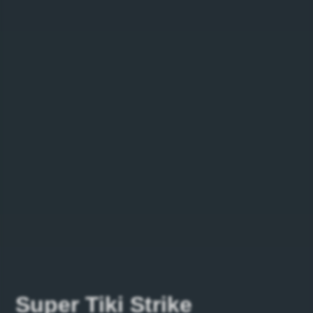
Super Tiki Strike