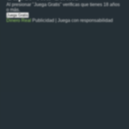
Al presionar "Juega Gratis" verificas que tienes 18 años
o más.
Juega Gratis
Dinero Real
Publicidad | Juega con responsabilidad