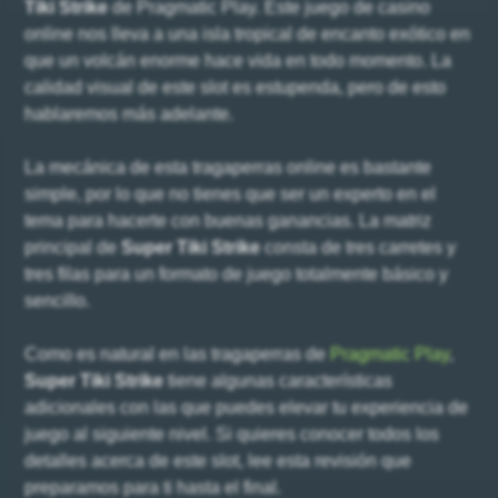
Tiki Strike
de Pragmatic Play. Este juego de casino
online nos lleva a una isla tropical de encanto exótico en
que un volcán enorme hace vida en todo momento. La
calidad visual de este slot es estupenda, pero de esto
hablaremos más adelante.
La mecánica de esta tragaperras online es bastante
simple, por lo que no tienes que ser un experto en el
tema para hacerte con buenas ganancias. La matriz
principal de
Super Tiki Strike
consta de tres carretes y
tres filas para un formato de juego totalmente básico y
sencillo.
Como es natural en las tragaperras de
Pragmatic Play
,
Super Tiki Strike
tiene algunas características
adicionales con las que puedes elevar tu experiencia de
juego al siguiente nivel. Si quieres conocer todos los
detalles acerca de este slot, lee esta revisión que
preparamos para ti hasta el final.