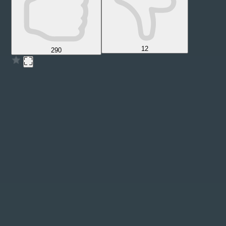
12
290