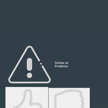
Señala un
Problema