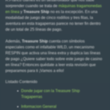
sorprender cuando se trata de
máquinas tragamonedas
en línea
y
Treasure Ship
no es la excepción. En una
modalidad de juego de cinco rodillos y tres filas, la
aventura en esta tragaperras parece no tener fin dentro
de un total de 25 líneas de pago.
Además,
Treasure Ship
cuenta con símbolos
especiales como el infaltable WILD, un mecanismo
RESPIN que activa una línea extra y duplica las líneas
de pago ¿Quiere saber todo sobre este juego de casino
en línea? Entonces quédate a leer esta revisión que
preparamos para ti ¡Vamos a ello!
Listado Contenido
Donde jugar con la Treasure Ship
Tragaperras
Informacion General