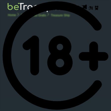
Home
Tragaperras Gratis
Treasure Ship