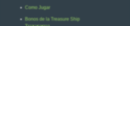
Como Jugar
Bonos de la Treasure Ship
Tragaperras
Preguntas Frequentes
Treasure Ship Tragamonedas:
Informacion General
Treasure Ship
es una
tragamonedas de R.Franco
Games
que se inspira en la temática de piratas. A pesar