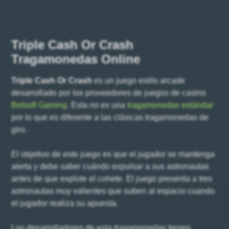
Triple Cash Or Crash
Tragamonedas Online
Triple Cash Or Crash
es un juego estilo arcade
desarrollado por los proveedores de juegos de casino
Betsoft Gaming
. Esta no es una
tragamonedas estándar
por lo que es diferente a las clásicas tragamonedas de
giro.
El objetivo de este juego es que el jugador se mantenga
alerta y debe saber cuándo expulsar a sus astronautas
antes de que explote el cohete. El juego presenta a tres
astronautas muy valientes que suben al espacio cuando
el jugador realiza su apuesta.
Los desarrolladores de esta tragamonedas tienen