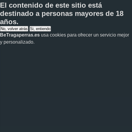
El contenido de este sitio está
destinado a personas
mayores de 18
años
.
No, volver atrás
Si, entiendo
BeTragaperras.es
usa cookies para ofrecer un servicio mejor
y personalizado.