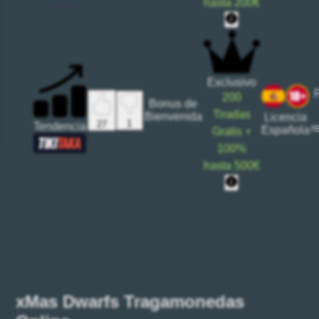
hasta
200€
Exclusivo
200
Bonus de
Tiradas
Bienvenida
Licencia
1
27
Tendencia
r
Española
Gratis
+
100%
hasta
500€
xMas Dwarfs Tragamonedas