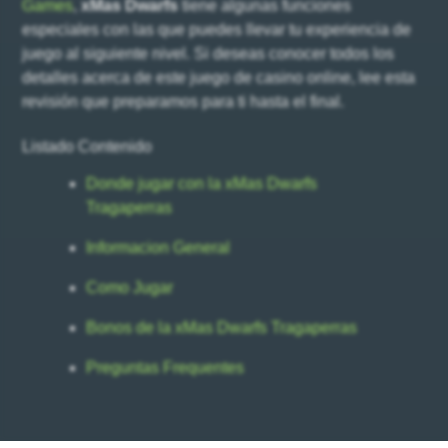
Games
,
xMas Dwarfs
tiene algunas funciones
especiales con las que puedes llevar tu experiencia de
juego al siguiente nivel. Si deseas conocer todos los
detalles acerca de este juego de casino online, lee esta
revisión que preparamos para ti hasta el final.
Listado Contenido
Donde jugar con la xMas Dwarfs
Tragaperras
Informacion General
Como Jugar
Bonos de la xMas Dwarfs Tragaperras
Preguntas Frequentes