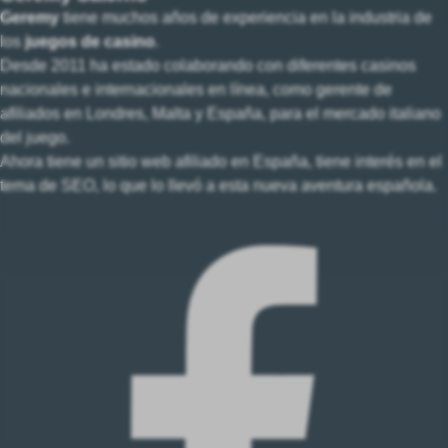
Geremy
tiene muchos años de experiencia en la industria de
los
juegos de casino
.
Desde 2011 ha estado colaborando con diferentes casinos
nacionales e internacionales en línea, como gerente de
afiliados en Londres, Malta y España, para el mercado italiano
del juego.
Ahora tiene un sitio web afiliado en España, tiene interés en el
tema de SEO, lo que lo llevó a esta nueva aventura española.