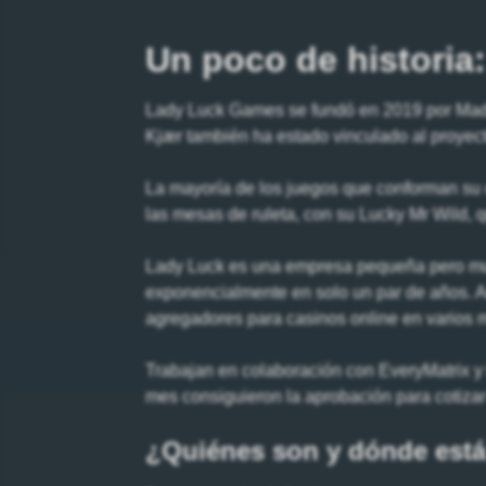
Un poco de histori
Lady Luck Games se fundó en 2019 por Mad
Kjær también ha estado vinculado al proyect
La mayoría de los juegos que conforman su 
las mesas de ruleta, con su Lucky Mr Wild,
Lady Luck es una empresa pequeña pero muy
exponencialmente en solo un par de años. 
agregadores para casinos online en varios 
Trabajan en colaboración con EveryMatrix y
mes consiguieron la aprobación para coti
¿Quiénes son y dónde est