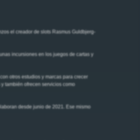
os el creador de slots Rasmus Guldbjerg-
nas incursiones en los juegos de cartas y
on otros estudios y marcas para crecer
 y también ofrecen servicios como
olaboran desde junio de 2021. Ese mismo