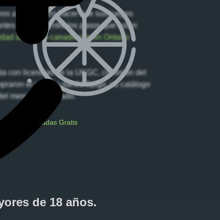
ivos a corto plazo hacer que sus juegos
ntes posible. Entre los pasos que están
idad del juego canadiense en Ontario
a con licencias de la UKGC, comisión del
praron el estudio danés Spigo, su catálogo
del mercado regulado.
Bonos Tiradas Gratis
ores de 18 años
.