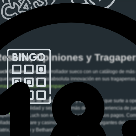
Casino Dinero Real
rash
eseña, Opiniones y Tragaper
uck
Games
es un desarrollador sueco con un catálogo de más 
que apuesta por la más absoluta innovación en sus tragaperra
rras de Lady Luck Gamespara jugar gratis
.
ck es proveedor de software fiable y de calidad, que surte a op
nimiento de calidad y seguro, además de una experiencia de ju
ideo Bingo
gaperras Lady Luch son entretenidas y tiene buenos pagos. Com
lladores software y casinos, asociándose con gigantes del sec
trix, ComeOn y Bethard, entre otros.