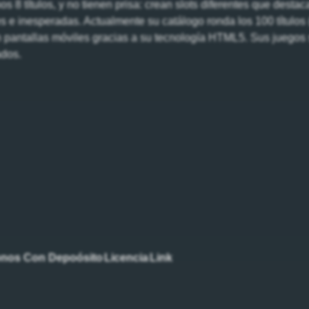
8 títulos, y no tienen prisa: crean slots diferentes que destac
s e inesperadas. Actualmente su catálogo ronda los 100 títulos 
n pantallas móviles gracias a su tecnología HTML5. Sus juegos
ados.
nos Con Depoósito
Licencia
Link