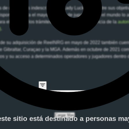
de crear slots indescriptibles, Lady Luck tiene entre sus objet
isponibles para el mayor número de jugadores en el mundo lo a
ra ello, están los trámites para conseguir la licencia de la
autor
)
.
r de su adquisición de ReelNRG en mayo de 2022 también cuent
e Gibraltar, Curaçao y la MGA. Además en octubre de 2021 com
os y su acceso a determinados operadores y jugadores dentro 
Cargar Mas
este sitio está destinado a personas
may