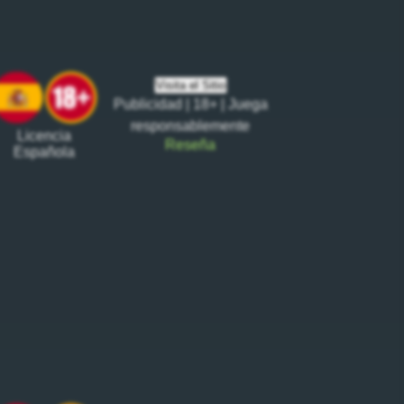
Visita el Sitio
Publicidad | 18+ | Juega
responsablemente
Licencia
Reseña
Española