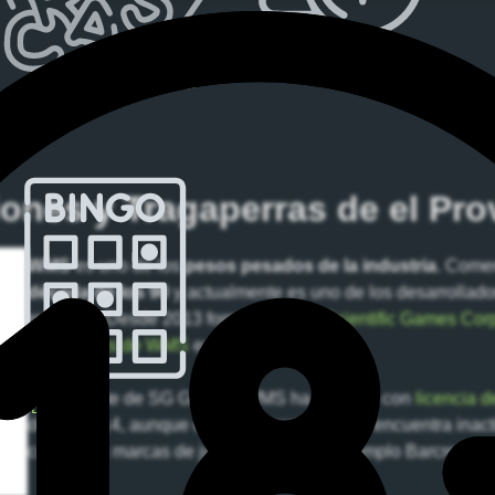
Casino Dinero Real
rash
ones y Tragaperras de el Pr
WMS
es uno de los
pesos pesados de la industria
. Come
década de los 90
y actualmente es uno de los desarrollad
recorrido. Desde 2013 forma parte de
Scientific Games Cor
tragaperras de WMS
en Betragaperras.es.
Como parte de SG Games, WMS ha contado con
licencia 
ideo Bingo
desde 2014, aunque en estos momentos se encuentra inact
conocidas marcas de juegos, como por ejemplo Barcrest.