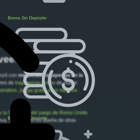
Bonos Sin Depósito
oveedor
nzó con
máquinas tragaperras en la
ores de
tragaperras online
de mayor
poration
.
Juega gratis a las mejores
de la Comisión del juego de Reino Unido
Bonos Por Depósito
iva. SG también es dueña de otras