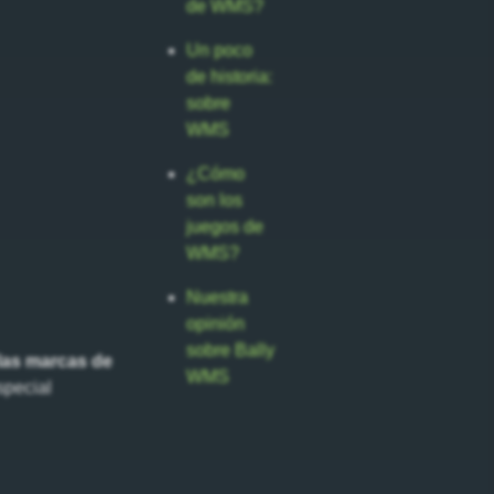
de WMS?
Un poco
de historia:
sobre
WMS
¿Cómo
son los
juegos de
WMS?
Nuestra
opinión
sobre Bally
las marcas de
WMS
special