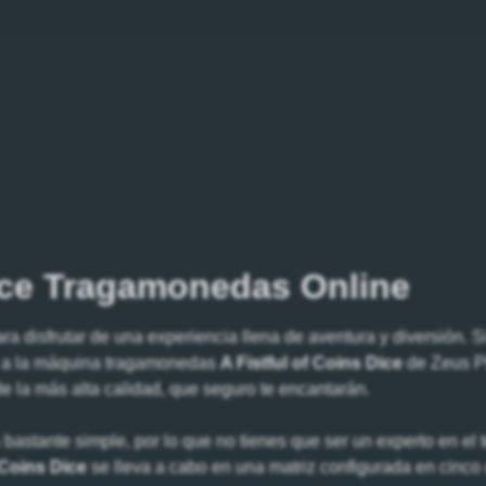
Dice Tragamonedas Online
ra disfrutar de una experiencia llena de aventura y diversión. S
ón a la máquina tragamonedas
A Fistful of Coins Dice
de Zeus Pl
e la más alta calidad, que seguro te encantarán.
 bastante simple, por lo que no tienes que ser un experto en el
f Coins Dice
se lleva a cabo en una matriz configurada en cinco c