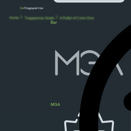
Home
Tragaperras Gratis
A Fistful of Coins Dice
Bar
C
MGA
V