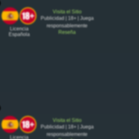
Visita el Sitio
Publicidad | 18+ | Juega
responsablemente
Licencia
Reseña
Española
Visita el Sitio
Publicidad | 18+ | Juega
responsablemente
Licencia