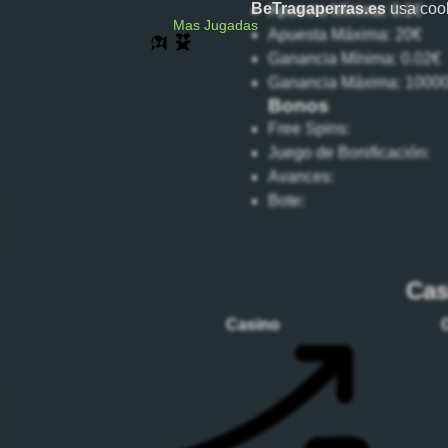
BeTragaperras.es
usa cook
Apuesta Mínima:
0.1€
Mas Jugadas
Apuesta Máxima:
20€
Ganancia Mínima:
0.02€
Ganancia Máxima:
1000
Bonos
Free Spins:
Juego de Bonificación:
Avances:
Bote:
Cas
Casino