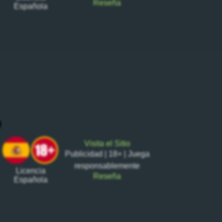
Reseña
Española
Visita el Sitio
Publicidad | 18+ | Juega
responsablemente
Licencia
Reseña
Española