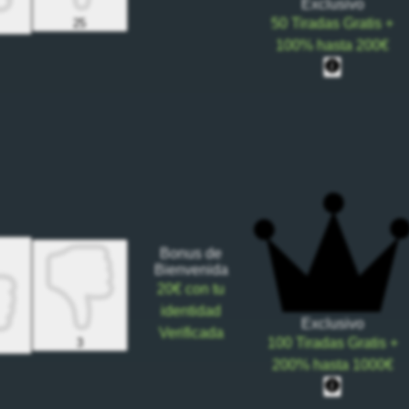
Exclusivo
50
Tiradas Gratis
+
25
100%
hasta
200€
Bonus de
Bienvenida
20€
con tu
identidad
Exclusivo
Verificada
100
Tiradas Gratis
+
3
200%
hasta
1000€