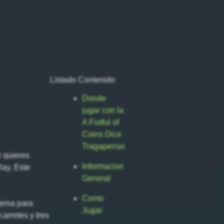
Listado Contenido
Donde
jugar con la
A Fistful of
Coins Dice
Tragaperras
i quieres
Informacion
ay. Este
General
Como
 tema para
Jugar
arretes y tres