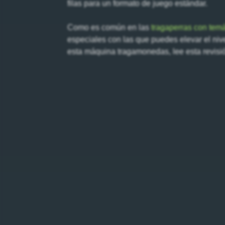
filas para un formato de juego estándar.
Como es común en las
tragaperras con tem
especiales con las que puedes elevar el nive
esta máquina tragamonedas, lee esta revisión