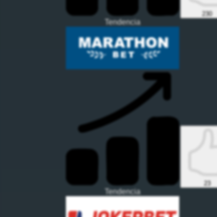
230
Tendencia
23
Tendencia