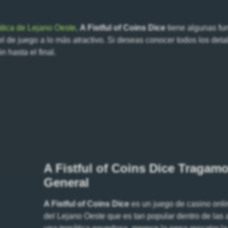
ática de Lejano Oeste
,
A Fistful of Coins Dice
tiene algunas fu
l de juego a lo más atractivo. Si deseas conocer todos los deta
 hasta el final.
A Fistful of Coins Dice Tragam
General
A Fistful of Coins Dice
es un juego de casino onli
del Lejano Oeste que es tan popular dentro de las 