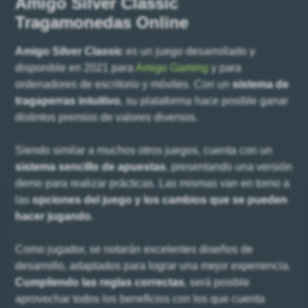
Amigo Silver Classic
Tragamonedas Online
Amigo Silver Classic
es un juego desarrollado y
disponible en 2021 para
Amigo Gaming
y para
ordenadores de escritorio y móviles. Con un
sistema de
tragaperras intuitivo
, su plataforma hace posible ganar
distintos premios de valores diversos.
Siendo similar a muchos otros juegos, cuenta con un
sistema sencillo de apuestas
, presentando una versión
demo para realizar prácticas. Las mismas van en torno a
las
opciones del juego y los cambios que se pueden
hacer jugando.
Como jugador, se notarán excelentes diseños de
desarrollo, adaptados para lograr una mejor experiencia.
Cumpliendo las reglas correctas
, será posible
aprovechar todos los beneficios con los que cuenta