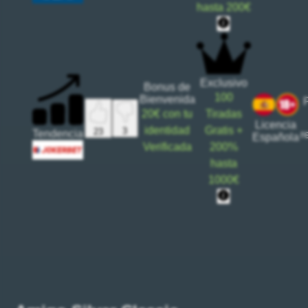
hasta
200€
Exclusivo
Bonus de
100
Bienvenida
Tiradas
20€
con tu
Licencia
Gratis
+
identidad
3
23
Tendencia
r
Española
200%
Verificada
hasta
1000€