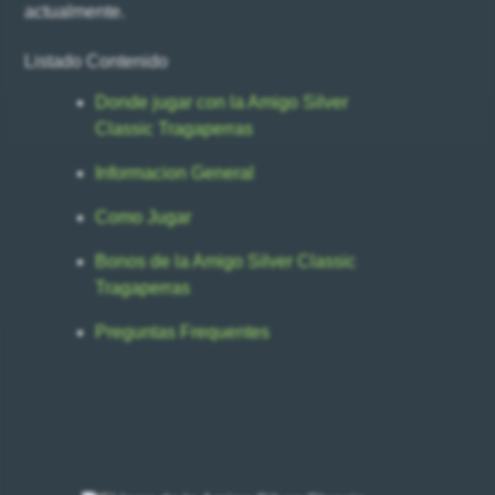
actualmente.
Listado Contenido
Donde jugar con la Amigo Silver
Classic Tragaperras
Informacion General
Como Jugar
Bonos de la Amigo Silver Classic
Tragaperras
Preguntas Frequentes