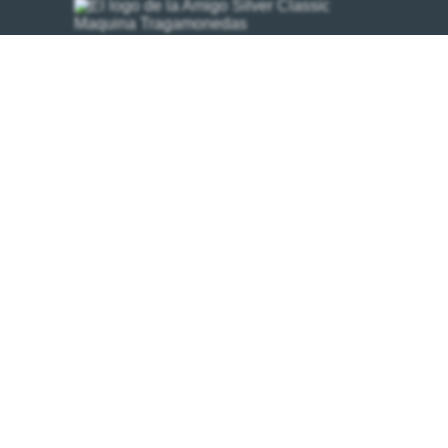
Amigo Silver Classic
Tragamonedas: Informacion
General
Con un sistema sencillo de tragaperras,
Amigo Silver
Classic
tiene animaciones frutales y de un personaje
principal muy pintoresco. Este último cuenta con un
sombrero y bigotes, el cual
otorga los mejores premios
al girar el juego.
Es visto como un juego clásico, lo cual lo vuelve más
atractivo para los jugadores de casino. Su sistema de
celebración de victorias
anima a continuar jugando
,
por lo que se ha aumentado su éxito considerablemente.