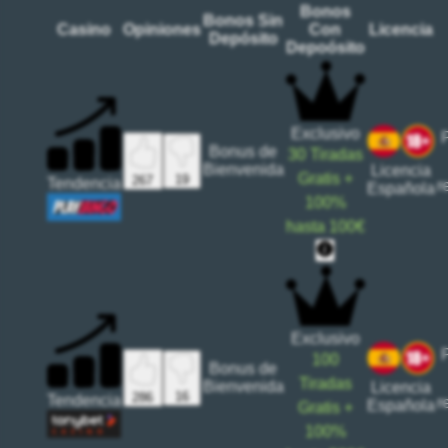
Bonos
Bonos Sin
Casino
Opiniones
Con
Licencia
Depósito
Depoósito
Exclusivo
Bonus de
30
Tiradas
Bienvenida
Licencia
Gratis
+
19
267
Tendencia
r
Española
100%
hasta
100€
Exclusivo
100
Bonus de
Tiradas
Bienvenida
Licencia
16
286
Tendencia
r
Española
Gratis
+
100%