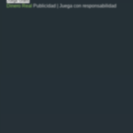
Juega Gratis
Dinero Real
Publicidad | Juega con responsabilidad