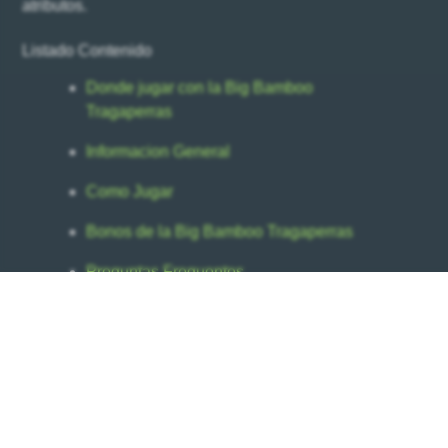
atributos.
Listado Contenido
Donde jugar con la Big Bamboo
Tragaperras
Informacion General
Como Jugar
Bonos de la Big Bamboo Tragaperras
Preguntas Frequentes