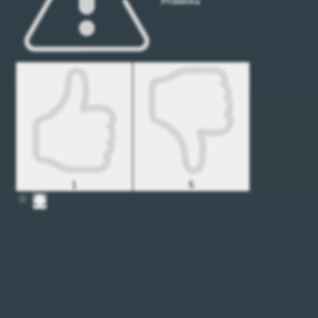
Problema
1
5