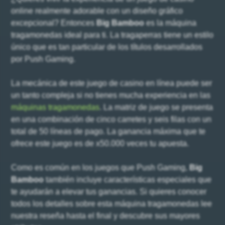
online realmente adorable con un diseño gráfico
excepcional? Entonces
Big Bamboo
es la máquina
tragamonedas ideal para ti. La tragaperras tiene un estilo
único que es tan particular de los títulos desarrollados
por Push Gaming.
La mecánica de este juego de casino en línea puede ser
un tanto compleja si no tienes mucha experiencia en las
máquinas tragamonedas
. La matriz de juego se presenta
en una combinación de cinco carretes y seis filas con un
total de 50 líneas de pago. La ganancia máxima que te
ofrece este juego es de x50.000 veces tu apuesta.
Como es común en los juegos que Push Gaming,
Big
Bamboo
también incluye características especiales que
te ayudarán a elevar tus ganancias. Si quieres conocer
todos los detalles sobre esta máquina tragamonedas lee
nuestra reseña hasta el final y descubre sus mayores