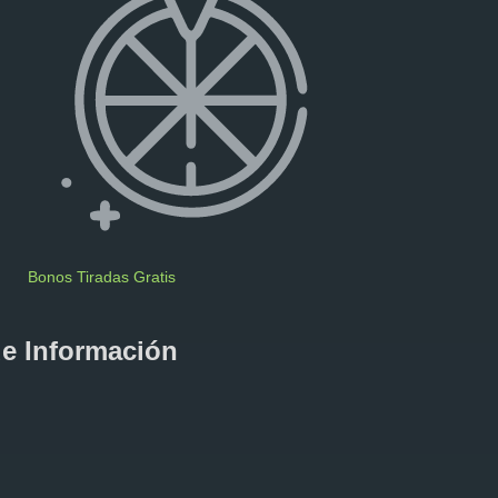
Bonos Tiradas Gratis
de Información