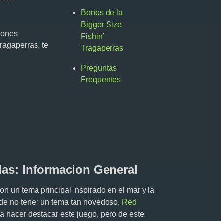
Bonos de la
Bigger Size
iones
Fishin’
ragaperras, te
Tragaperras
Preguntas
Frequentes
das: Informacion General
on un tema principal inspirado en el mar y la
 de no tener un tema tan novedoso,
Red
a hacer destacar este juego, pero de este