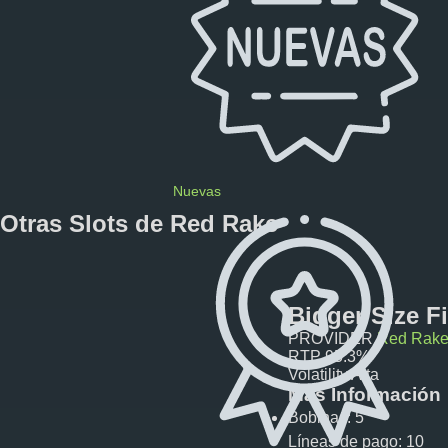
Nuevas
Otras Slots de Red Rake
Bigger Size F
PROVIDER
Red Rak
RTP
95.3%
Volatility
Alta
Más Información
Bobinas:
5
Líneas de pago:
10