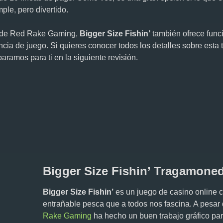
ple, pero divertido.
e de Red Rake Gaming,
Bigger Size Fishin’
también ofrece func
ia de juego. Si quieres conocer todos los detalles sobre esta t
aramos para ti en la siguiente revisión.
Bigger Size Fishin’ Tragamone
Bigger Size Fishin’
es un juego de casino online c
entrañable pesca que a todos nos fascina. A pesar
Rake Gaming
ha hecho un buen trabajo gráfico par