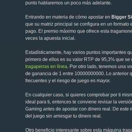
punto hablaremos un poco más adelante.
Entrando en materia de cómo apostar en
Bigger Si
que su matriz principal se configura en un formato 
pago. El premio máximo que ofrece esta tragamon
veces la apuesta inicial.
Estadísticamente, hay varios puntos importantes 
primero de ellos es su valor RTP de 95,3% que se 
tragaperras en línea
. Por otro lado, tenemos una vo
de ganancia de 1 entre 10000000000. Lo anterior q
frecuentes y el riesgo de juego es mayor.
En cualquier caso, si quieres comprobar por ti mis
ideal para ti, entonces te conviene revisar la vers
Gaming antes de apostar con dinero real. De este
del juego sin arriesgar tu dinero real.
Otro beneficio interesante sobre esta máquina trag