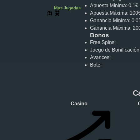
Apuesta Mínima:
0.1€
Mas Jugadas
Apuesta Máxima:
100
Ganancia Mínima:
0.0
Ganancia Máxima:
20
Bonos
Free Spins:
Juego de Bonificación
Avances:
Bote:
C
Casino