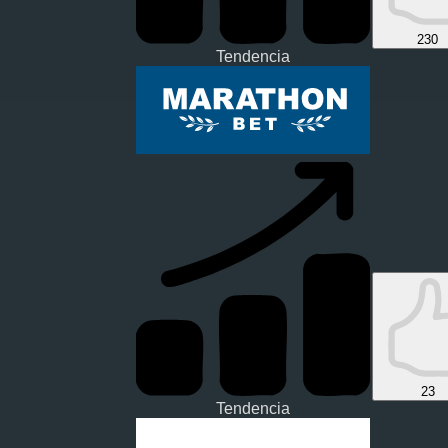
230
Tendencia
23
Tendencia