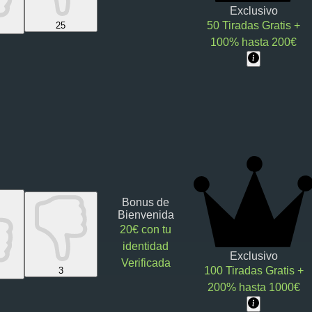
Exclusivo
50
Tiradas Gratis
+
25
100%
hasta
200€
Bonus de
Bienvenida
20€
con tu
identidad
Exclusivo
Verificada
100
Tiradas Gratis
+
3
200%
hasta
1000€