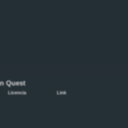
an Quest
Licencia
Link