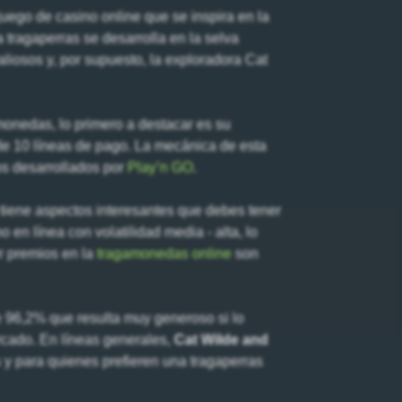
juego de casino online que se inspira en la
la tragaperras se desarrolla en la selva
liosos y, por supuesto, la exploradora Cat
onedas, lo primero a destacar es su
 de 10 líneas de pago. La mecánica de esta
os desarrollados por
Play’n GO
.
tiene aspectos interesantes que debes tener
o en línea con volatilidad media - alta, lo
r premios en la
tragamonedas online
son
e 96,2% que resulta muy generoso si lo
rcado. En líneas generales,
Cat Wilde and
y para quienes prefieren una tragaperras