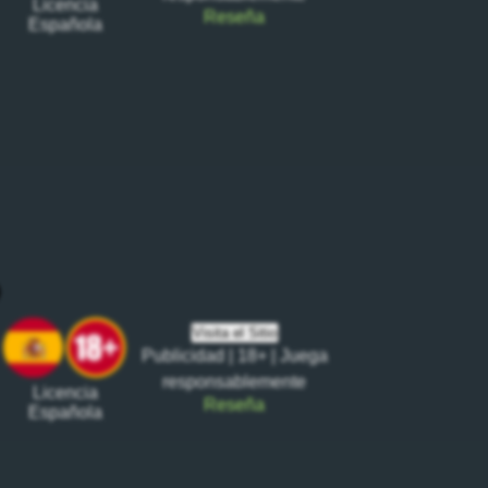
Licencia
Reseña
Española
Visita el Sitio
Publicidad | 18+ | Juega
responsablemente
Licencia
Reseña
Española