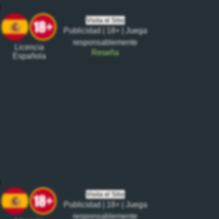
Visita el Sitio
Publicidad | 18+ | Juega
responsablemente
Licencia
Reseña
Española
Visita el Sitio
Publicidad | 18+ | Juega
responsablemente