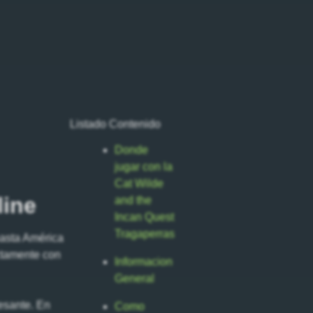
Listado Contenido
Donde
jugar con la
Cat Wilde
line
and the
Incan Quest
Tragaperras
hasta América
ectamente con
Informacion
General
resante. En
Como