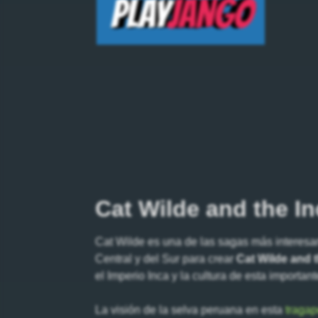
Cat Wilde and the 
Cat Wilde es una de las sagas más interesan
Central y del Sur para crear
Cat Wilde and 
el Imperio Inca y la cultura de esta importante
La visión de la selva peruana en esta
tragap