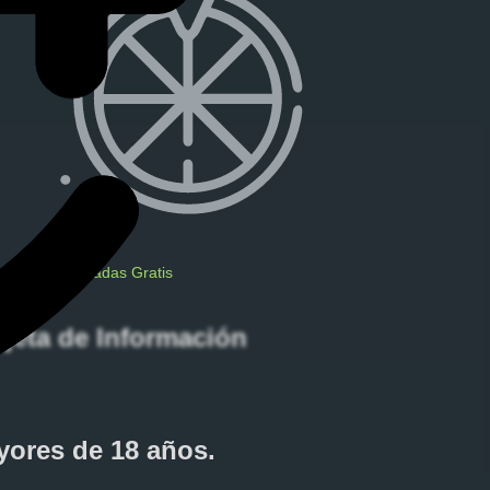
Bonos Tiradas Gratis
jeta de Información
ores de 18 años
.