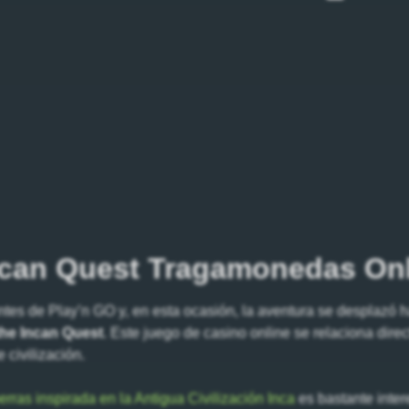
Incan Quest Tragamonedas On
tes de Play’n GO y, en esta ocasión, la aventura se desplazó 
the Incan Quest
. Este juego de casino online se relaciona dir
 civilización.
erras inspirada en la Antigua Civilización Inca
es bastante inte