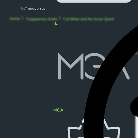
Home
Tragaperras Gratis
Cat Wilde and the Incan Quest
Bar
A
C
J
D
MGA
V