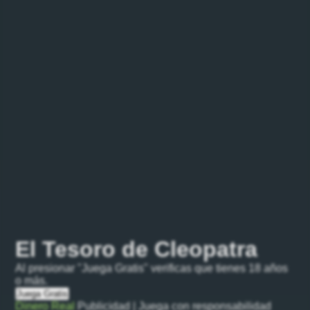
El Tesoro de Cleopatra
Al presionar "Juega Gratis" verificas que tienes 18 años
o más.
Juega Gratis
Dinero Real
Publicidad | Juega con responsabilidad