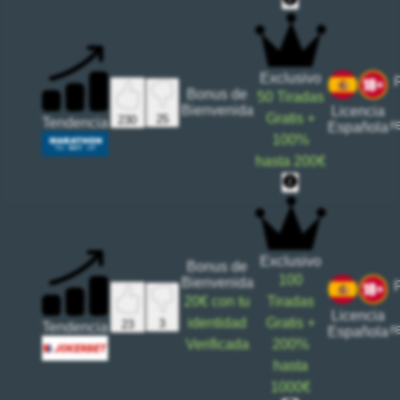
Exclusivo
Bonus de
50
Tiradas
Bienvenida
Licencia
Gratis
+
25
230
Tendencia
r
Española
100%
hasta
200€
Exclusivo
Bonus de
100
Bienvenida
Tiradas
20€
con tu
Licencia
Gratis
+
identidad
3
23
Tendencia
r
Española
200%
Verificada
hasta
1000€