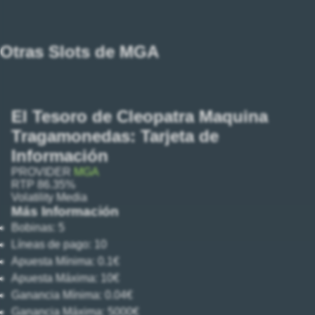
Otras Slots de MGA
El Tesoro de Cleopatra Maquina
Tragamonedas: Tarjeta de
Información
PROVIDER
MGA
RTP
86.35%
Volatility
Media
Más Información
Bobinas:
5
Líneas de pago:
10
Apuesta Mínima:
0.1€
Apuesta Máxima:
10€
Ganancia Mínima:
0.04€
Ganancia Máxima:
5000€