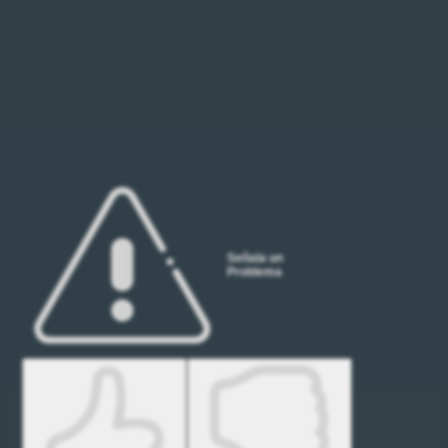
Señala un
Problema