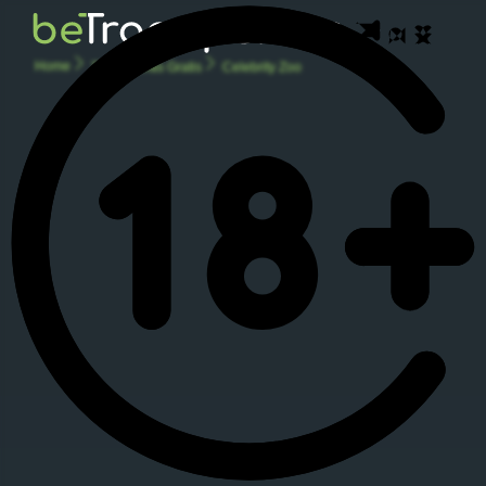
Home
Tragaperras Gratis
Celebrity Zoo