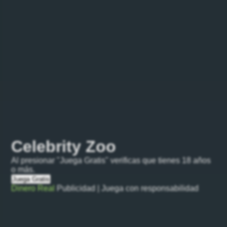
Celebrity Zoo
Al presionar "Juega Gratis" verificas que tienes 18 años
o más.
Juega Gratis
Dinero Real
Publicidad | Juega con responsabilidad