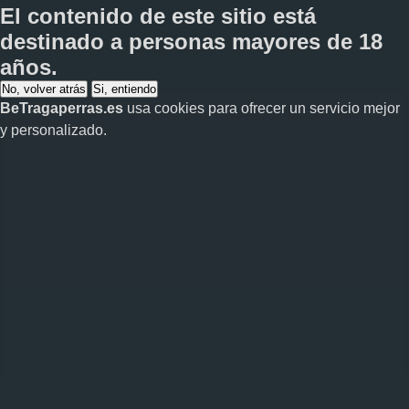
El contenido de este sitio está
destinado a personas
mayores de 18
años
.
No, volver atrás
Si, entiendo
BeTragaperras.es
usa cookies para ofrecer un servicio mejor
y personalizado.