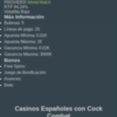
PROVIDER
World Match
RTP
94.24%
Volatility
Baja
Más Información
Bobinas:
5
Líneas de pago:
20
Apuesta Mínima:
0.01€
Apuesta Máxima:
2€
Ganancia Mínima:
0.02€
Ganancia Máxima:
3000€
Bonos
Free Spins:
Juego de Bonificación:
Avances:
Bote:
Casinos Españoles con Cock
Combat