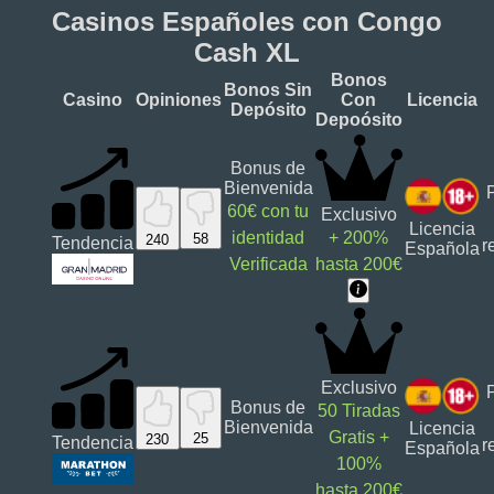
Casinos Españoles con Congo
Cash XL
Bonos
Bonos Sin
Casino
Opiniones
Con
Licencia
Depósito
Depoósito
Bonus de
Bienvenida
60€
con tu
Exclusivo
Licencia
+
200%
identidad
58
240
Tendencia
r
Española
hasta
200€
Verificada
Exclusivo
Bonus de
50
Tiradas
Bienvenida
Licencia
Gratis
+
25
230
Tendencia
r
Española
100%
hasta
200€