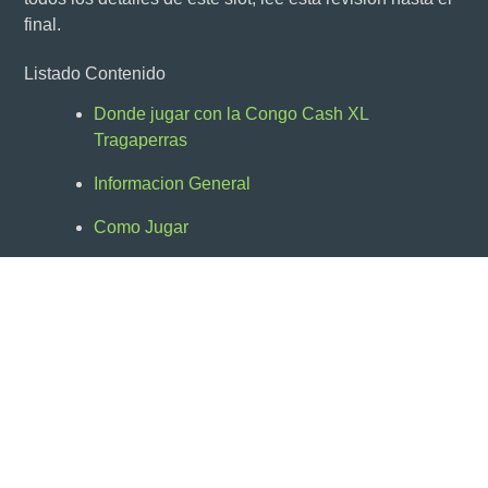
final.
Listado Contenido
Donde jugar con la Congo Cash XL
Tragaperras
Informacion General
Como Jugar
Bonos de la Congo Cash XL
Tragaperras
Preguntas Frequentes