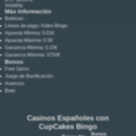
Volatility
Más Información
Bobinas:
-
Líneas de pago:
Video Bingo
Apuesta Mínima:
0.01€
Apuesta Máxima:
0.5€
Ganancia Mínima:
0.15€
Ganancia Máxima:
3750€
Bonos
Free Spins:
Juego de Bonificación:
Avances:
Bote:
Casinos Españoles con
CupCakes Bingo
Bonos