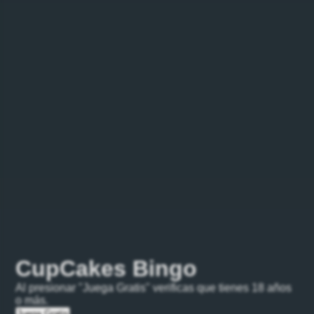
CupCakes Bingo
Al presionar "Juega Gratis" verificas que tienes 18 años
o más.
Juega Gratis