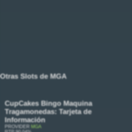
Otras Slots de MGA
CupCakes Bingo Maquina
Tragamonedas: Tarjeta de
Información
PROVIDER
MGA
RTP
90.04%