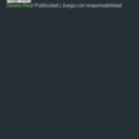
Dinero Real
Publicidad | Juega con responsabilidad