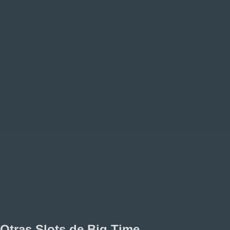
Otras Slots de Big Time