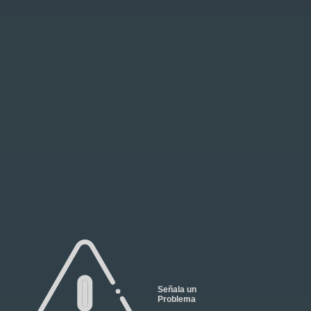
Señala un
Problema