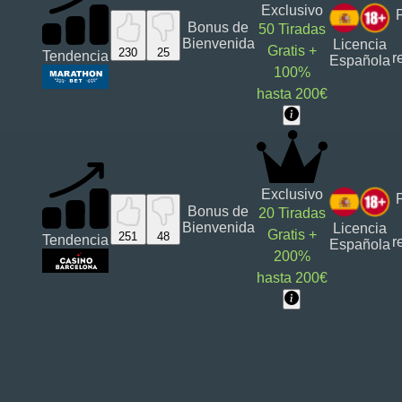
Exclusivo
Bonus de
50
Tiradas
Bienvenida
Licencia
Gratis
+
25
230
Tendencia
r
Española
100%
hasta
200€
Exclusivo
Bonus de
20
Tiradas
Bienvenida
Licencia
Gratis
+
48
251
Tendencia
r
Española
200%
hasta
200€