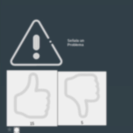
Señala un
Problema
5
15