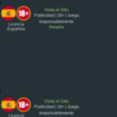
Visita el Sitio
Publicidad | 18+ | Juega
responsablemente
Licencia
Reseña
Española
Visita el Sitio
Publicidad | 18+ | Juega
responsablemente
Licencia