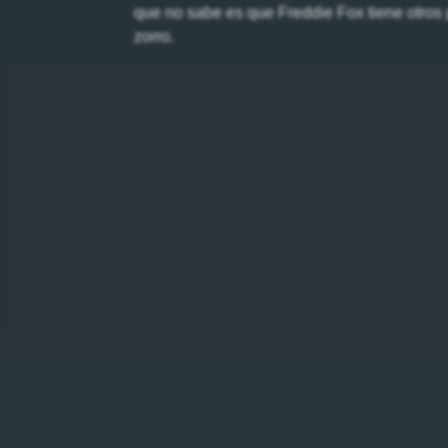
que no sabe es que Freddie Fox tiene otros
zorro.