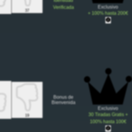
identidad
Exclusivo
Verificada
37
+
100%
hasta
200€
Bonus de
Bienvenida
Exclusivo
30
Tiradas Gratis
+
19
100%
hasta
100€