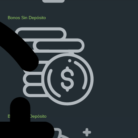
Bonos Sin Depósito
Bonos Por Depósito