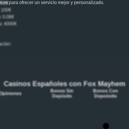
ies para ofrecer un servicio mejor y personalizado.
0.2€
100€
:
0.08€
a:
4000€
ación:
Casinos Españoles con Fox Mayhem
Bonos Sin
Bonos Con
Opiniones
Depósito
Depoósito