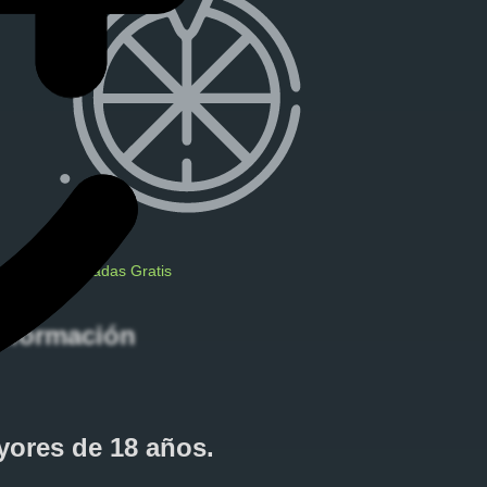
Bonos Tiradas Gratis
nformación
ores de 18 años
.