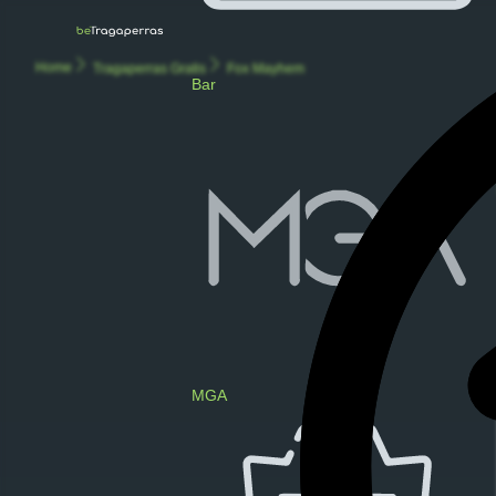
Home
Tragaperras Gratis
Fox Mayhem
Bar
C
MGA
V