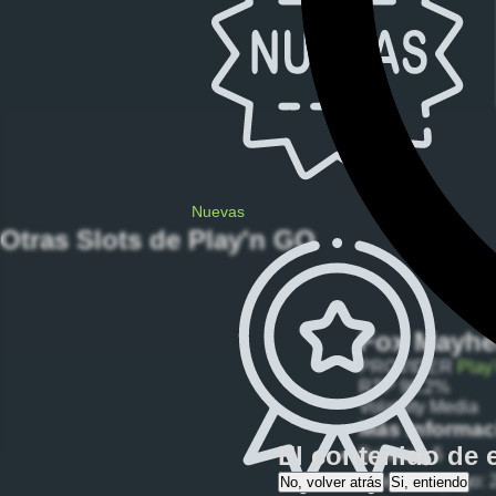
Nuevas
Otras Slots de Play'n GO
Fox Mayhe
PROVIDER
Play
RTP
96.2%
Volatility
Media
Más Informac
El contenido de 
Bobinas:
5
Líneas de pago:
No, volver atrás
Si, entiendo