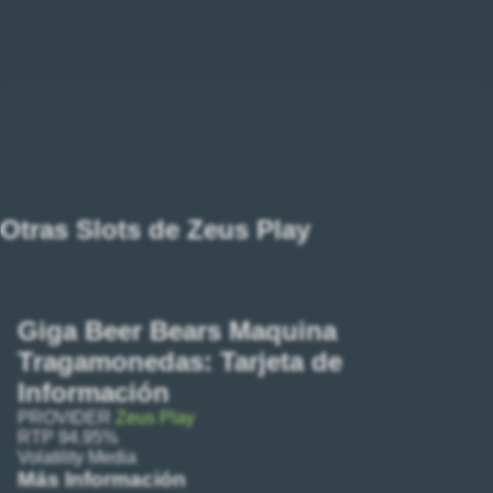
Otras Slots de Zeus Play
Giga Beer Bears Maquina
Tragamonedas: Tarjeta de
Información
PROVIDER
Zeus Play
RTP
94.95%
Volatility
Media
Más Información