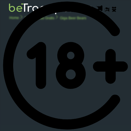
Home
Tragaperras Gratis
Giga Beer Bears