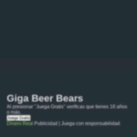
Giga Beer Bears
Al presionar "Juega Gratis" verificas que tienes 18 años
o más.
Juega Gratis
Dinero Real
Publicidad | Juega con responsabilidad