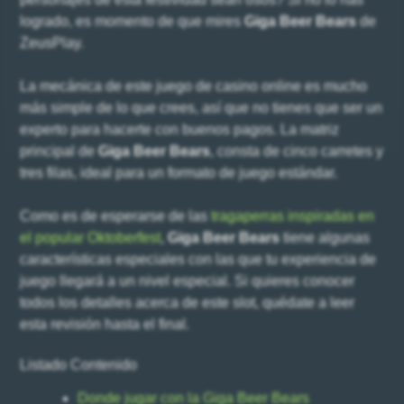
logrado, es momento de que mires
Giga Beer Bears
de
ZeusPlay.
La mecánica de este juego de casino online es mucho
más simple de lo que crees, así que no tienes que ser un
experto para hacerte con buenos pagos. La matriz
principal de
Giga Beer Bears
, consta de cinco carretes y
tres filas, ideal para un formato de juego estándar.
Como es de esperarse de las
tragaperras inspiradas en
el popular Oktoberfest
,
Giga Beer Bears
tiene algunas
características especiales con las que tu experiencia de
juego llegará a un nivel especial. Si quieres conocer
todos los detalles acerca de este slot, quédate a leer
esta revisión hasta el final.
Listado Contenido
Donde jugar con la Giga Beer Bears