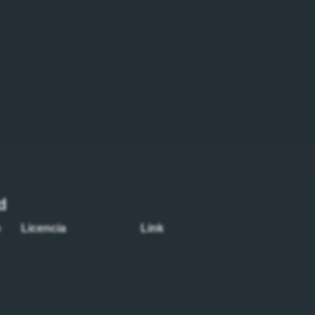
d
o
Licencia
Link