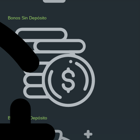
Bonos Sin Depósito
Bonos Por Depósito