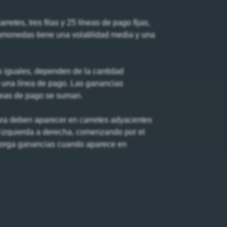
retes, tres filas y 25 líneas de pago fijas,
amonedas tiene una volatilidad media y una
s iguales, dependen de la cantidad
 una línea de pago. Las ganancias
íneas de pago se suman.
ra deben aparecer en carretes adyacentes
 izquierda a derecha, comenzando por el
 otorga ganancias cuando aparece en