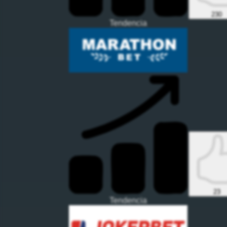
230
Tendencia
23
Tendencia