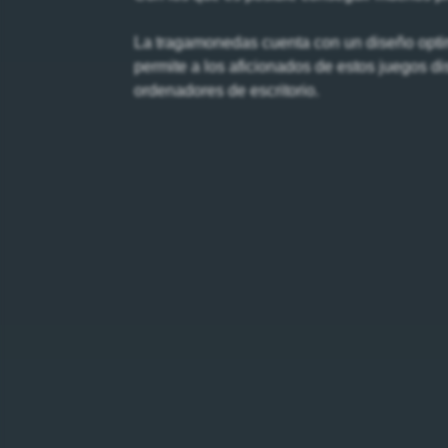
La tragamonedas cuenta con un diseño opti
permite a los aficionados de estos juegos di
ordenadores de escritorio.