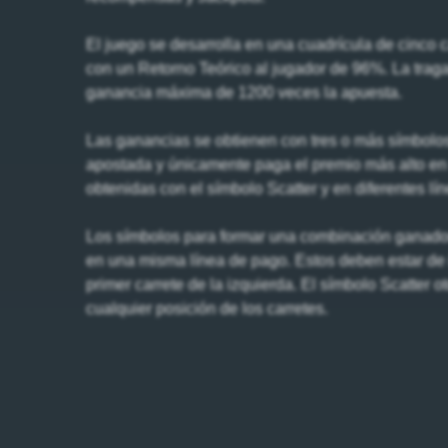
El juego se desarrolla en una cuadrícula de cinco car
con un Retorno Teórico al jugador de 96%. La trag
ganancia máxima de 1200 veces la apuesta.
Las ganancias se obtienen con tres o más símbolo
apostada y únicamente paga el premio más alto en
obtenidas con el símbolo Scatter y en diferentes l
Los símbolos para formar una combinación ganado
en una misma línea de pago. Estos deben estar de
primer carrete de la izquierda. El símbolo Scatter
cualquier posición de los carretes.