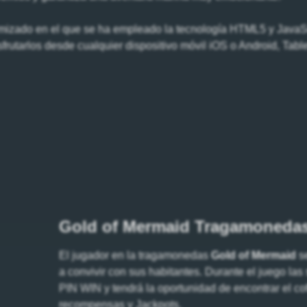
mizado en el que se ha empleado la tecnología HTML5 y JavaSc
sfrutarlos desde cualquier dispositivo móvil iOS o Android, Table
Gold of Mermaid Tragamonedas
El jugador en la tragamonedas
Gold of Mermaid
se
a convivir con sus habitantes. Durante el juego las
PIN WIN y tendrá la oportunidad de encontrar el co
recompensas y Jackpots.