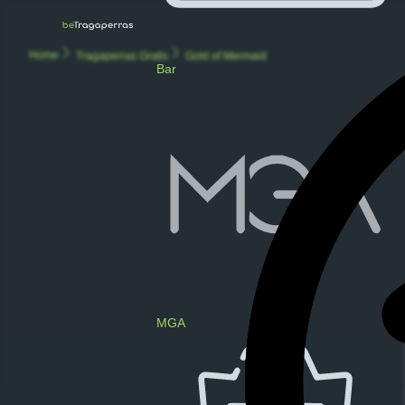
Home
Tragaperras Gratis
Gold of Mermaid
Bar
C
MGA
V