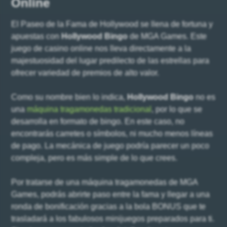
Online
El Paseo de la Fama de Hollywood se llena de fortuna y
apuestas con
Hollywood Bingo
de MGA Games. Este
juego de casino online nos lleva directamente a la
majestuosidad del lugar predilecto de las estrellas para
ofrecer variedad de premios de alto valor.
Como su nombre bien lo indica,
Hollywood Bingo
no es
una
máquina tragamonedas tradicional
, por lo que se
desarrolla en formato de bingo. En este caso, no
encontrarás carretes o símbolos, ni mucho menos líneas
de pago. La mecánica de juego podría parecer un poco
compleja, pero es más simple de lo que crees.
Por tratarse de una máquina tragamonedas de MGA
Games, podrás abrirte paso entre la fama y llegar a una
ronda de bonificación gracias a la bola BONUS que te
trasladará a los fabulosos minijuegos preparados para ti.