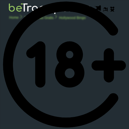
Home
Tragaperras Gratis
Hollywood Bingo