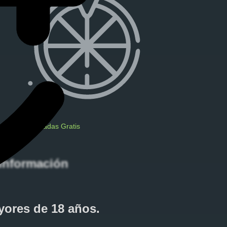
Bonos Tiradas Gratis
 Información
ores de 18 años
.