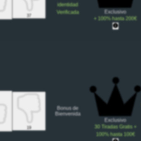
identidad
Exclusivo
Verificada
37
+
100%
hasta
200€
Bonus de
Bienvenida
Exclusivo
30
Tiradas Gratis
+
19
100%
hasta
100€