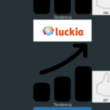
166
Tendencia
267
Tendencia