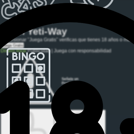
Casino Dinero Real
Hotel Yeti-Way
Al presionar "Juega Gratis" verificas que tienes 18 años o más.
rash
Juega Gratis
Dinero Real
Publicidad | Juega con responsabilidad
Señala un
Problema
ideo Bingo