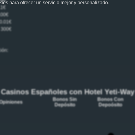
096
ies para ofrecer un servicio mejor y personalizado.
.1€
100€
0.01€
300€
ión:
Casinos Españoles con Hotel Yeti-Way
Bonos Sin
Bonos Con
Opiniones
Depósito
Depoósito