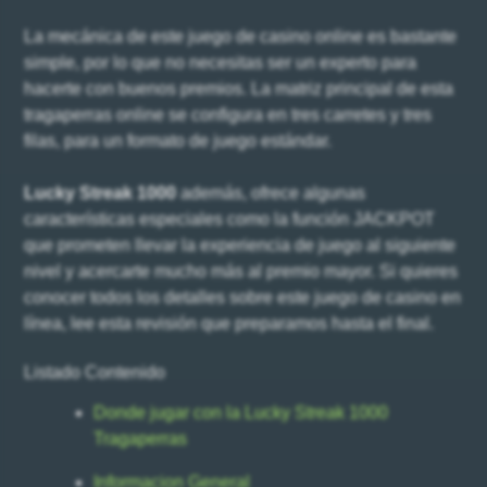
La mecánica de este juego de casino online es bastante
simple, por lo que no necesitas ser un experto para
hacerte con buenos premios. La matriz principal de esta
tragaperras online se configura en tres carretes y tres
filas, para un formato de juego estándar.
Lucky Streak 1000
además, ofrece algunas
características especiales como la función JACKPOT
que prometen llevar la experiencia de juego al siguiente
nivel y acercarte mucho más al premio mayor. Si quieres
conocer todos los detalles sobre este juego de casino en
línea, lee esta revisión que preparamos hasta el final.
Listado Contenido
Donde jugar con la Lucky Streak 1000
Tragaperras
Informacion General