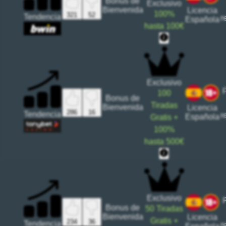
Bonus de
Exclusivo
Bienvenida
Licencia
100%
52
321
Tendencia
r
Española
hasta
100€
Exclusivo
100
Bonus de
Tiradas
Bienvenida
Licencia
16
286
Tendencia
r
Española
Gratis
+
100%
hasta
500€
Exclusivo
Bonus de
50
Tiradas
Bienvenida
Licencia
Gratis
+
36
234
Tendencia
r