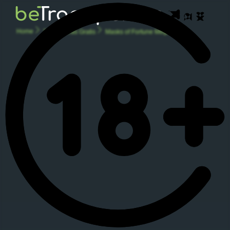
Home
Tragaperras Gratis
Masks of Fortune Megaways