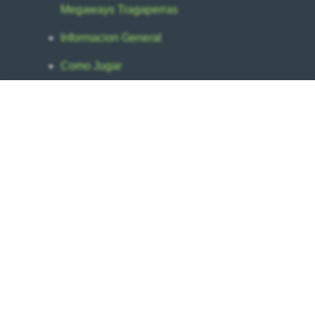
Megaways Tragaperras
Informacion General
Como Jugar
Bonos de la Masks of Fortune
Megaways Tragaperras
Preguntas Frequentes
Masks of Fortune Megaways
Tragamonedas: Informacion