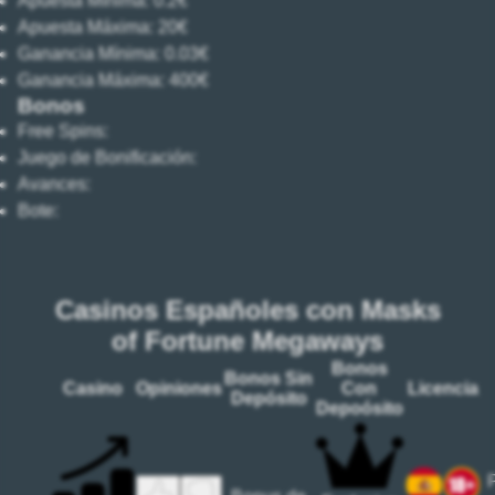
Apuesta Mínima:
0.2€
Apuesta Máxima:
20€
Ganancia Mínima:
0.03€
Ganancia Máxima:
400€
Bonos
Free Spins:
Juego de Bonificación:
Avances:
Bote:
Casinos Españoles con Masks
of Fortune Megaways
Bonos
Bonos Sin
Casino
Opiniones
Con
Licencia
Depósito
Depoósito